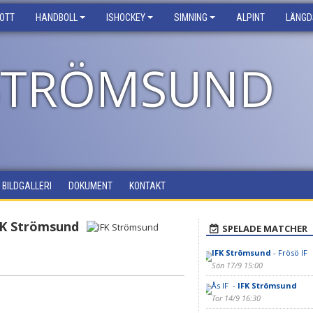
ROTT
HANDBOLL
ISHOCKEY
SIMNING
ALPINT
LÄNGD
 STRÖMSUND
BILDGALLERI
DOKUMENT
KONTAKT
FK Strömsund
SPELADE MATCHER
IFK Strömsund
- Frösö IF
Sön 17/9 15:00
Ås IF -
IFK Strömsund
Tor 14/9 16:30