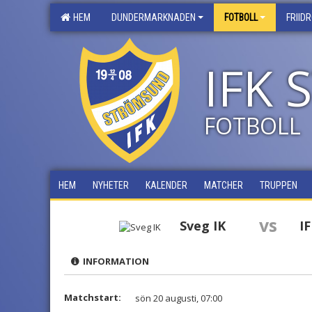
HEM
DUNDERMARKNADEN
FOTBOLL
FRIID
IFK
FOTBOLL
HEM
NYHETER
KALENDER
MATCHER
TRUPPEN
vs
Sveg IK
I
INFORMATION
Matchstart:
sön 20 augusti, 07:00