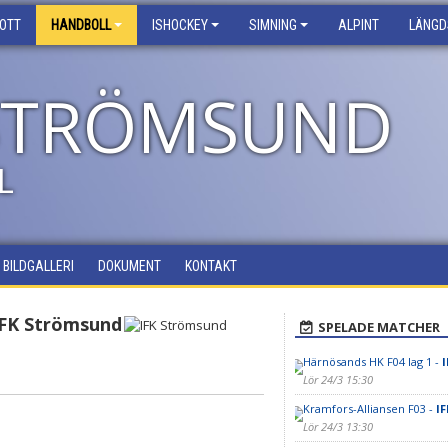
ROTT
HANDBOLL
ISHOCKEY
SIMNING
ALPINT
LÄNGD
 STRÖMSUND
L
BILDGALLERI
DOKUMENT
KONTAKT
IFK Strömsund
SPELADE MATCHER
Härnösands HK F04 lag 1 -
Lör 24/3 15:30
Kramfors-Alliansen F03 -
I
Lör 24/3 13:30