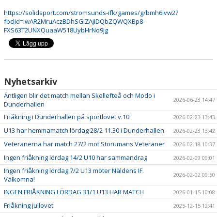
KONTAKT
https://solidsport.com/stromsunds-ifk/games/g/bmh6ivw2?
fbclid=IwAR2MruAczBDhSGlZAjIDQbZQWQXBp8-
FXS63T2UNXQuaaW518UybHrNo9jg
Nyhetsarkiv
Äntligen blir det match mellan Skellefteå och Modo i
2026-06-23 14:47
Dunderhallen
Friåkning i Dunderhallen på sportlovet v.10
2026-02-23 13:43
U13 har hemmamatch lördag 28/2 11.30 i Dunderhallen
2026-02-23 13:42
Veteranerna har match 27/2 mot Storumans Veteraner
2026-02-18 10:37
Ingen friåkning lördag 14/2 U10 har sammandrag
2026-02-09 09:01
Ingen friåkning lördag 7/2 U13 möter Näldens IF.
2026-02-02 09:50
Välkomna!
INGEN FRIÅKNING LÖRDAG 31/1 U13 HAR MATCH
2026-01-15 10:08
Friåkning jullovet
2025-12-15 12:41