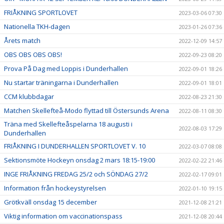
FRIÅKNING SPORTLOVET
2023-03-06 07:30
Nationella TKH-dagen
2023-01-26 07:36
Årets match
2022-12-09 14:57
OBS OBS OBS OBS!
2022-09-23 08:20
Prova På Dag med Loppis i Dunderhallen
2022-09-01 18:26
Nu startar träningarna i Dunderhallen
2022-09-01 18:01
CCM klubbdagar
2022-08-23 21:30
Matchen Skellefteå-Modo flyttad till Östersunds Arena
2022-08-11 08:30
Träna med Skellefteåspelarna 18 augusti i
2022-08-03 17:29
Dunderhallen
FRIÅKNING I DUNDERHALLEN SPORTLOVET V. 10
2022-03-07 08:08
Sektionsmöte Hockeyn onsdag 2 mars 18:15-19:00
2022-02-22 21:46
INGE FRIÅKNING FREDAG 25/2 och SÖNDAG 27/2
2022-02-17 09:01
Information från hockeystyrelsen
2022-01-10 19:15
Grötkväll onsdag 15 december
2021-12-08 21:21
Viktig information om vaccinationspass
2021-12-08 20:44