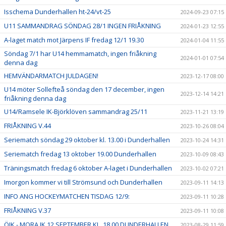
Isschema Dunderhallen ht-24/vt-25
2024-09-23 07:15
U11 SAMMANDRAG SÖNDAG 28/1 INGEN FRIÅKNING
2024-01-23 12:55
A-laget match mot Järpens IF fredag 12/1 19.30
2024-01-04 11:55
Söndag 7/1 har U14 hemmamatch, ingen friåkning
2024-01-01 07:54
denna dag
HEMVÄNDARMATCH JULDAGEN!
2023-12-17 08:00
U14 möter Sollefteå söndag den 17 december, ingen
2023-12-14 14:21
friåkning denna dag
U14/Ramsele IK-Björklöven sammandrag 25/11
2023-11-21 13:19
FRIÅKNING V.44
2023-10-26 08:04
Seriematch söndag 29 oktober kl. 13.00 i Dunderhallen
2023-10-24 14:31
Seriematch fredag 13 oktober 19.00 Dunderhallen
2023-10-09 08:43
Träningsmatch fredag 6 oktober A-laget i Dunderhallen
2023-10-02 07:21
Imorgon kommer vi till Strömsund och Dunderhallen
2023-09-11 14:13
INFO ANG HOCKEYMATCHEN TISDAG 12/9:
2023-09-11 10:28
FRIÅKNING V.37
2023-09-11 10:08
ÖIK - MORA IK 12 SEPTEMBER KL. 18.00 DUNDERHALLEN
2023-08-29 11:59