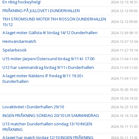
En riktig hockeyhelg!
2024-12-15 18:31
FRIÅKNING PÅ JULLOVET I DUNDERHALLEN
2024-12-12 09:00
TKH STRÖMSUND MÖTER TKH ROSSÖN DUNDERHALLEN
2024-12-12 09:00
15/12
A-laget möter Gällsta IK lördag 14/12 Dunderhallen
2024-12-09 08:15
Hemvändarmatch
2024-12-07 13:54
Spelarbesök
2024-11-27 19:14
U15 möter Järpen/Östersund lördag 9/11 kl. 17.00
2024-11-04 11:04
U12 har sammandrag lördag 9/11 i Dunderhallen
2024-11-04 11:03
A-laget möter Näldens IF fredag 8/11 19.30 i
2024-11-04 11:01
Dunderhallen
2024-10-30 19:02
2024-10-24 14:23
Lovaktivitet i Dunderhallen 29/10
2024-10-23 13:35
INGEN FRIÅKNING SÖNDAG 20/10 U9 SAMMANDRAG
2024-10-16 15:28
U13 matcher Dunderhallen söndag 13/10 INGEN
2024-10-11 11:33
FRIÅKNING
A-laget har match lördag 12/10 INGEN FRIÅKNING
2024-10-11 11:32