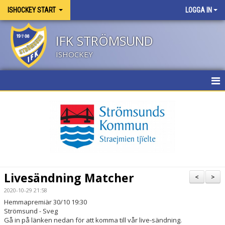
ISHOCKEY START
LOGGA IN
IFK STRÖMSUND
ISHOCKEY
HEM
NYHETER
KALENDER
BILDGALLERI
Livesändning Matcher
<
>
DOKUMENT
2020-10-29 21:58
Hemmapremiär 30/10 19:30
ISTIDER
Strömsund - Sveg
Gå in på länken nedan för att komma till vår live-sändning.