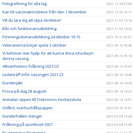
Fotografering för alla lag
2021-11-24 07:09
Kan bli vaccinationsbevis från den 1 december
2021-11-22 10:11
Vill du lära dig att slipa skridskor!
2021-11-05 15:16
Bås och funktionärsutbildning
2021-11-05 14:32
Föreningsdomarutbildning 24 oktober 10-15
2021-10-21 20:07
Veteranerna börjar spela 3 oktober
2021-09-16 19:46
Vi behöver mer hjälp för att kunna driva ishockeyn
2021-09-16 19:14
denna säsong
Allmänhetens friåkning 2021/22
2021-09-16 19:03
Ledarträff inför säsongen 2021-22
2021-08-16 14:40
Dunderjakt
2021-08-16 14:34
Prova-på-dag 28 augusti
2021-08-16 14:25
Anmälan öppen till Trekronors Hockeyskola
2021-08-16 14:07
Grillkol, toa/hushållspapper
2021-03-19 10:01
Dunderhallen stänger
2021-03-04 13:44
Friåkning på sportlovet 2021
2021-03-04 13:40
Nu öppnar vi för träning
2021-02-12 12:25