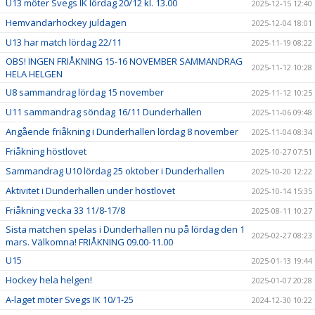
U13 möter Svegs IK lördag 20/12 kl. 13.00
2025-12-15 12:40
Hemvändarhockey juldagen
2025-12-04 18:01
U13 har match lördag 22/11
2025-11-19 08:22
OBS! INGEN FRIÅKNING 15-16 NOVEMBER SAMMANDRAG
2025-11-12 10:28
HELA HELGEN
U8 sammandrag lördag 15 november
2025-11-12 10:25
U11 sammandrag söndag 16/11 Dunderhallen
2025-11-06 09:48
Angående friåkning i Dunderhallen lördag 8 november
2025-11-04 08:34
Friåkning höstlovet
2025-10-27 07:51
Sammandrag U10 lördag 25 oktober i Dunderhallen
2025-10-20 12:22
Aktivitet i Dunderhallen under höstlovet
2025-10-14 15:35
Friåkning vecka 33 11/8-17/8
2025-08-11 10:27
Sista matchen spelas i Dunderhallen nu på lördag den 1
2025-02-27 08:23
mars. Välkomna! FRIÅKNING 09.00-11.00
U15
2025-01-13 19:44
Hockey hela helgen!
2025-01-07 20:28
A-laget möter Svegs IK 10/1-25
2024-12-30 10:22