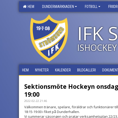
HEM
DUNDERMARKNADEN
FOTBOLL
FRIID
IFK
ISHOCKEY
HEM
NYHETER
KALENDER
BILDGALLERI
DOKUMEN
Sektionsmöte Hockeyn onsdag 
19:00
2022-02-22 21:46
Välkommen tränare, spelare, föräldrar och funktionärer ti
18:15-19:00 i fiket på Dunderhallen.
Vi summerar säsongen och pratar verksamhetsplan 22/23, v