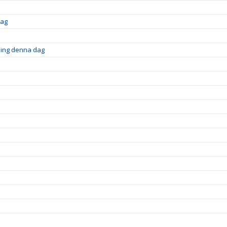
dag
ning denna dag