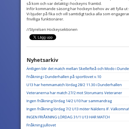
så kom och var delaktig i hockeyns framtid.
Inför kommande säsong har hockeyn behov av att fylla ut 
Vi bjuder på fika och vill samtidigt tacka alla som engagerar
frivilliga funktionärer.
//Styrelsen Hockeysektionen
Nyhetsarkiv
Äntligen blir det match mellan Skellefteå och Modo i Dund
Friåkning i Dunderhallen på sportlovet v.10
U13 har hemmamatch lördag 28/2 11.30 i Dunderhallen
Veteranerna har match 27/2 mot Storumans Veteraner
Ingen friåkning lördag 14/2 U10 har sammandrag
Ingen friåkning lördag 7/2 U13 möter Näldens IF. Välkomna!
INGEN FRIÅKNING LÖRDAG 31/1 U13 HAR MATCH
Friåkning jullovet