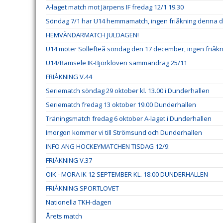
A-laget match mot Järpens IF fredag 12/1 19.30
Söndag 7/1 har U14 hemmamatch, ingen friåkning denna 
HEMVÄNDARMATCH JULDAGEN!
U14 möter Sollefteå söndag den 17 december, ingen friåk
U14/Ramsele IK-Björklöven sammandrag 25/11
FRIÅKNING V.44
Seriematch söndag 29 oktober kl. 13.00 i Dunderhallen
Seriematch fredag 13 oktober 19.00 Dunderhallen
Träningsmatch fredag 6 oktober A-laget i Dunderhallen
Imorgon kommer vi till Strömsund och Dunderhallen
INFO ANG HOCKEYMATCHEN TISDAG 12/9:
FRIÅKNING V.37
ÖIK - MORA IK 12 SEPTEMBER KL. 18.00 DUNDERHALLEN
FRIÅKNING SPORTLOVET
Nationella TKH-dagen
Årets match