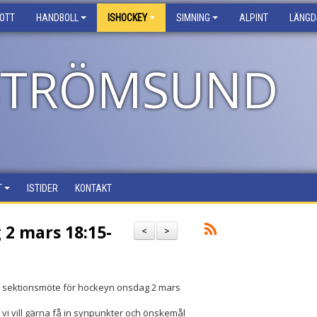
ROTT
HANDBOLL
ISHOCKEY
SIMNING
ALPINT
LÄNGD
 STRÖMSUND
T
ISTIDER
KONTAKT
2 mars 18:15-
<
>
ll sektionsmöte för hockeyn onsdag 2 mars
i vill gärna få in synpunkter och önskemål