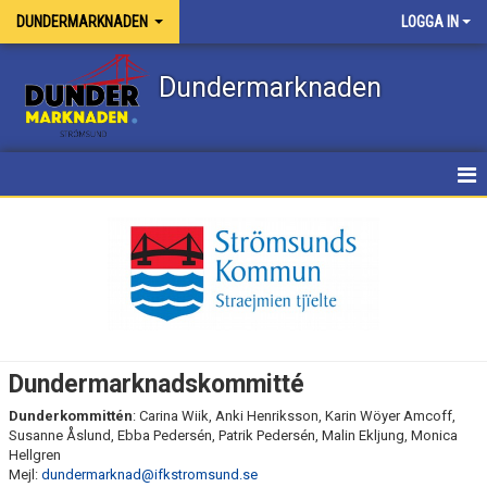
DUNDERMARKNADEN
LOGGA IN
Dundermarknaden
HEM
NYHETER
INSTAGRAM
FACEBOOK
Dundermarknadskommitté
DOKUMENT
Dunderkommittén
: Carina Wiik, Anki Henriksson, Karin Wöyer Amcoff,
Susanne Åslund, Ebba Pedersén, Patrik Pedersén, Malin Ekljung, Monica
BILDGALLERI
Hellgren
Mejl:
dundermarknad@ifkstromsund.se