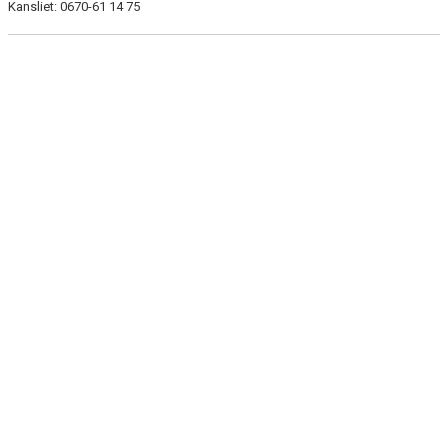
Kansliet: 0670-61 14 75
KONTAKT
KALENDER