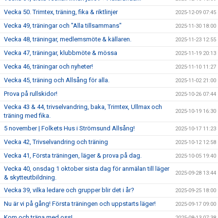
Vecka 50. Trimtex, träning, fika & riktlinjer
2025-12-09 07:45
Vecka 49, träningar och "Alla tillsammans"
2025-11-30 18:00
Vecka 48, träningar, medlemsmöte & källaren.
2025-11-23 12:55
Vecka 47, träningar, klubbmöte & mössa
2025-11-19 20:13
Vecka 46, träningar och nyheter!
2025-11-10 11:27
Vecka 45, träning och Allsång för alla.
2025-11-02 21:00
Prova på rullskidor!
2025-10-26 07:44
Vecka 43 & 44, trivselvandring, baka, Trimtex, Ullmax och
2025-10-19 16:30
träning med fika.
5 november | Folkets Hus i Strömsund Allsång!
2025-10-17 11:23
Vecka 42, Trivselvandring och träning
2025-10-12 12:58
Vecka 41, Första träningen, läger & prova på dag.
2025-10-05 19:40
Vecka 40, onsdag 1 oktober sista dag för anmälan till läger
2025-09-28 13:44
& skytteutbildning.
Vecka 39, vilka ledare och grupper blir det i år?
2025-09-25 18:00
Nu är vi på gång! Första träningen och uppstarts läger!
2025-09-17 09:00
Kom och träna med oss!
2025-08-13 07:38