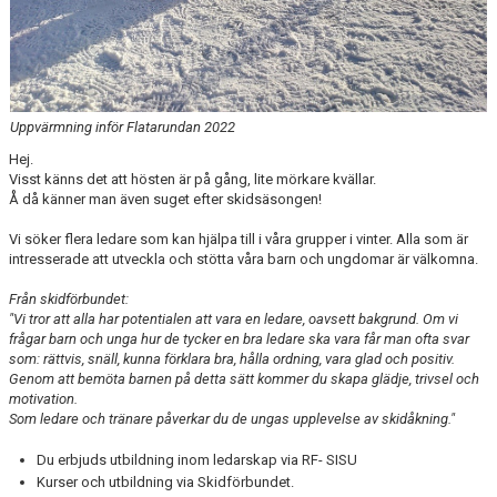
Uppvärmning inför Flatarundan 2022
Hej.
Visst känns det att hösten är på gång, lite mörkare kvällar.
Å då känner man även suget efter skidsäsongen!
Vi söker flera ledare som kan hjälpa till i våra grupper i vinter. Alla som är
intresserade att utveckla och stötta våra barn och ungdomar är välkomna.
Från skidförbundet:
"
Vi tror att alla har potentialen att vara en ledare, oavsett bakgrund. Om vi
frågar barn och unga hur de tycker en bra ledare ska vara får man ofta svar
som: rättvis, snäll, kunna förklara bra, hålla ordning, vara glad och positiv.
Genom att bemöta barnen på detta sätt kommer du skapa glädje, trivsel och
motivation.
Som ledare och tränare påverkar du de ungas upplevelse av skidåkning."
Du erbjuds utbildning inom ledarskap via RF- SISU
Kurser och utbildning via Skidförbundet.