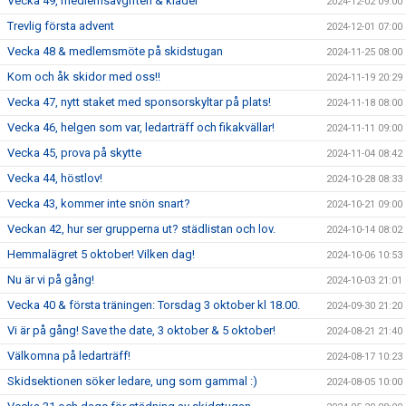
Vecka 49, medlemsavgiften & kläder
2024-12-02 09:00
Trevlig första advent
2024-12-01 07:00
Vecka 48 & medlemsmöte på skidstugan
2024-11-25 08:00
Kom och åk skidor med oss!!
2024-11-19 20:29
Vecka 47, nytt staket med sponsorskyltar på plats!
2024-11-18 08:00
Vecka 46, helgen som var, ledarträff och fikakvällar!
2024-11-11 09:00
Vecka 45, prova på skytte
2024-11-04 08:42
Vecka 44, höstlov!
2024-10-28 08:33
Vecka 43, kommer inte snön snart?
2024-10-21 09:00
Veckan 42, hur ser grupperna ut? städlistan och lov.
2024-10-14 08:02
Hemmalägret 5 oktober! Vilken dag!
2024-10-06 10:53
Nu är vi på gång!
2024-10-03 21:01
Vecka 40 & första träningen: Torsdag 3 oktober kl 18.00.
2024-09-30 21:20
Vi är på gång! Save the date, 3 oktober & 5 oktober!
2024-08-21 21:40
Välkomna på ledarträff!
2024-08-17 10:23
Skidsektionen söker ledare, ung som gammal :)
2024-08-05 10:00