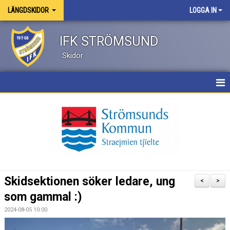
LÄNGDSKIDOR
LOGGA IN
IFK STRÖMSUND
Skidor
HEM
NYHETER
KALENDER
TRUPPEN
Skidsektionen söker ledare, ung
<
>
BILDGALLERI
som gammal :)
2024-08-05 10:00
DOKUMENT