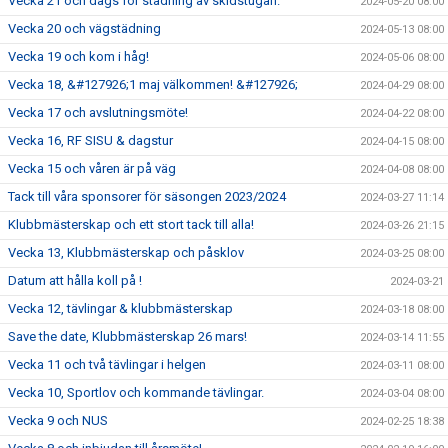
Vecka 21 och dags för städning av skidstugan.
2024-05-20 08:00
Vecka 20 och vägstädning
2024-05-13 08:00
Vecka 19 och kom i håg!
2024-05-06 08:00
Vecka 18, &#127926;1 maj välkommen! &#127926;
2024-04-29 08:00
Vecka 17 och avslutningsmöte!
2024-04-22 08:00
Vecka 16, RF SISU & dagstur
2024-04-15 08:00
Vecka 15 och våren är på väg
2024-04-08 08:00
Tack till våra sponsorer för säsongen 2023/2024
2024-03-27 11:14
Klubbmästerskap och ett stort tack till alla!
2024-03-26 21:15
Vecka 13, Klubbmästerskap och påsklov
2024-03-25 08:00
Datum att hålla koll på !
2024-03-21
Vecka 12, tävlingar & klubbmästerskap
2024-03-18 08:00
Save the date, Klubbmästerskap 26 mars!
2024-03-14 11:55
Vecka 11 och två tävlingar i helgen
2024-03-11 08:00
Vecka 10, Sportlov och kommande tävlingar.
2024-03-04 08:00
Vecka 9 och NUS
2024-02-25 18:38