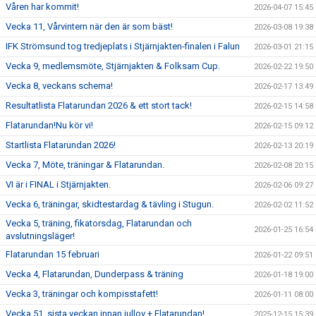
Våren har kommit!
2026-04-07 15:45
Vecka 11, Vårvintern när den är som bäst!
2026-03-08 19:38
IFK Strömsund tog tredjeplats i Stjärnjakten-finalen i Falun
2026-03-01 21:15
Vecka 9, medlemsmöte, Stjärnjakten & Folksam Cup.
2026-02-22 19:50
Vecka 8, veckans schema!
2026-02-17 13:49
Resultatlista Flatarundan 2026 & ett stort tack!
2026-02-15 14:58
Flatarundan!Nu kör vi!
2026-02-15 09:12
Startlista Flatarundan 2026!
2026-02-13 20:19
Vecka 7, Möte, träningar & Flatarundan.
2026-02-08 20:15
VI är i FINAL i Stjärnjakten.
2026-02-06 09:27
Vecka 6, träningar, skidtestardag & tävling i Stugun.
2026-02-02 11:52
Vecka 5, träning, fikatorsdag, Flatarundan och
2026-01-25 16:54
avslutningsläger!
Flatarundan 15 februari
2026-01-22 09:51
Vecka 4, Flatarundan, Dunderpass & träning
2026-01-18 19:00
Vecka 3, träningar och kompisstafett!
2026-01-11 08:00
Vecka 51, sista veckan innan jullov + Flatarundan!
2025-12-15 15:39