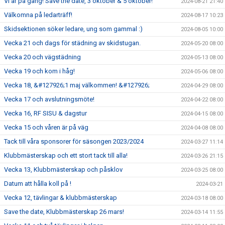
Vi är på gång! Save the date, 3 oktober & 5 oktober!
2024-08-21 21:40
Välkomna på ledarträff!
2024-08-17 10:23
Skidsektionen söker ledare, ung som gammal :)
2024-08-05 10:00
Vecka 21 och dags för städning av skidstugan.
2024-05-20 08:00
Vecka 20 och vägstädning
2024-05-13 08:00
Vecka 19 och kom i håg!
2024-05-06 08:00
Vecka 18, &#127926;1 maj välkommen! &#127926;
2024-04-29 08:00
Vecka 17 och avslutningsmöte!
2024-04-22 08:00
Vecka 16, RF SISU & dagstur
2024-04-15 08:00
Vecka 15 och våren är på väg
2024-04-08 08:00
Tack till våra sponsorer för säsongen 2023/2024
2024-03-27 11:14
Klubbmästerskap och ett stort tack till alla!
2024-03-26 21:15
Vecka 13, Klubbmästerskap och påsklov
2024-03-25 08:00
Datum att hålla koll på !
2024-03-21
Vecka 12, tävlingar & klubbmästerskap
2024-03-18 08:00
Save the date, Klubbmästerskap 26 mars!
2024-03-14 11:55