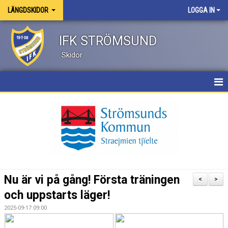
LÄNGDSKIDOR
LOGGA IN
IFK STRÖMSUND
Skidor
HEM
NYHETER
KALENDER
TRUPPEN
Nu är vi på gång! Första träningen
<
>
BILDGALLERI
och uppstarts läger!
2025-09-17 09:00
DOKUMENT