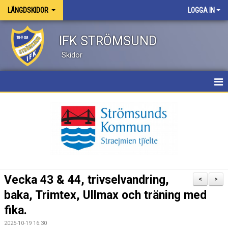
LÄNGDSKIDOR
LOGGA IN
IFK STRÖMSUND
Skidor
HEM
NYHETER
KALENDER
TRUPPEN
Vecka 43 & 44, trivselvandring,
<
>
BILDGALLERI
baka, Trimtex, Ullmax och träning med
fika.
DOKUMENT
2025-10-19 16:30