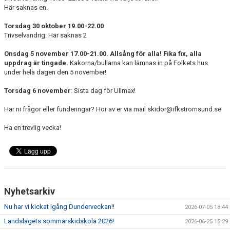
Här saknas en.
Torsdag 30 oktober 19.00-22.00
Trivselvandrig: Här saknas 2
Onsdag 5 november 17.00-21.00. Allsång för alla! Fika fix, alla
uppdrag är tingade.
Kakorna/bullarna kan lämnas in på Folkets hus
under hela dagen den 5 november!
Torsdag 6 november
: Sista dag för Ullmax!
Har ni frågor eller funderingar? Hör av er via mail skidor@ifkstromsund.se
Ha en trevlig vecka!
Nyhetsarkiv
Nu har vi kickat igång Dunderveckan!!
2026-07-05 18:44
Landslagets sommarskidskola 2026!
2026-06-25 15:29