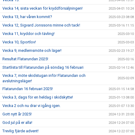
2025-04-06 13:37
Vecka 14, sista veckan för kryddförsäljningen!
2025-04-01 10:24
Vecka 13, har våren kommit?
2025-03-23 08:08
Vecka 12, Sigvard Jonssons minne och tack!
2025-03-16 11:15
Vecka 11, kryddor och tävling!
2025-03-10
Vecka 10, Sportlov!
2025-03-03
Vecka 9, medlemsmöte och läger!
2025-02-23 19:27
Resultat Flatarundan 2025!
2025-02-16
Startlista till Flatarundan på söndag 16 februari
2025-02-14 12:46
Vecka 7, möte skidstugan inför Flatarundan och
2025-02-09
avslutningsläger!
Flatarundan 16 februari 2025!
2025-01-15 14:58
Vecka 3, dags för en heldag i skidskytte!
2025-01-13 08:00
Vecka 2 och nu drar vi igång igen.
2025-01-07 13:30
Gott nytt år 2025!
2024-12-31 23:00
God jul på er alla!
2024-12-24 07:00
Trevlig fjärde advent!
2024-12-22 07:00