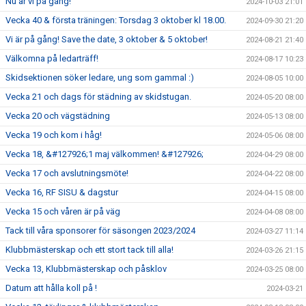
Nu är vi på gång!
2024-10-03 21:01
Vecka 40 & första träningen: Torsdag 3 oktober kl 18.00.
2024-09-30 21:20
Vi är på gång! Save the date, 3 oktober & 5 oktober!
2024-08-21 21:40
Välkomna på ledarträff!
2024-08-17 10:23
Skidsektionen söker ledare, ung som gammal :)
2024-08-05 10:00
Vecka 21 och dags för städning av skidstugan.
2024-05-20 08:00
Vecka 20 och vägstädning
2024-05-13 08:00
Vecka 19 och kom i håg!
2024-05-06 08:00
Vecka 18, &#127926;1 maj välkommen! &#127926;
2024-04-29 08:00
Vecka 17 och avslutningsmöte!
2024-04-22 08:00
Vecka 16, RF SISU & dagstur
2024-04-15 08:00
Vecka 15 och våren är på väg
2024-04-08 08:00
Tack till våra sponsorer för säsongen 2023/2024
2024-03-27 11:14
Klubbmästerskap och ett stort tack till alla!
2024-03-26 21:15
Vecka 13, Klubbmästerskap och påsklov
2024-03-25 08:00
Datum att hålla koll på !
2024-03-21