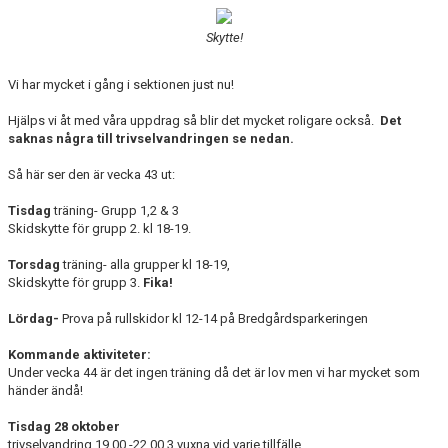
KONTAKT
Skytte!
TÄVLINGSKALENDER
Vi har mycket i gång i sektionen just nu!
Hjälps vi åt med våra uppdrag så blir det mycket roligare också.
Det
saknas några till trivselvandringen se nedan.
Så här ser den är vecka 43 ut:
Tisdag
träning- Grupp 1,2 & 3
Skidskytte för grupp 2. kl 18-19.
Torsdag
träning- alla grupper kl 18-19,
Skidskytte för grupp 3.
Fika!
Lördag-
Prova på rullskidor kl 12-14 på Bredgårdsparkeringen
Kommande aktiviteter:
Under vecka 44 är det ingen träning då det är lov men vi har mycket som
händer ändå!
Tisdag 28 oktober
trivselvandring 19.00 -22.00 3 vuxna vid varje tillfälle..