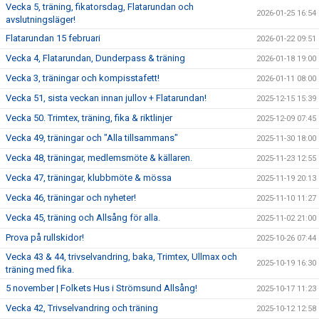
Vecka 5, träning, fikatorsdag, Flatarundan och
2026-01-25 16:54
avslutningsläger!
Flatarundan 15 februari
2026-01-22 09:51
Vecka 4, Flatarundan, Dunderpass & träning
2026-01-18 19:00
Vecka 3, träningar och kompisstafett!
2026-01-11 08:00
Vecka 51, sista veckan innan jullov + Flatarundan!
2025-12-15 15:39
Vecka 50. Trimtex, träning, fika & riktlinjer
2025-12-09 07:45
Vecka 49, träningar och "Alla tillsammans"
2025-11-30 18:00
Vecka 48, träningar, medlemsmöte & källaren.
2025-11-23 12:55
Vecka 47, träningar, klubbmöte & mössa
2025-11-19 20:13
Vecka 46, träningar och nyheter!
2025-11-10 11:27
Vecka 45, träning och Allsång för alla.
2025-11-02 21:00
Prova på rullskidor!
2025-10-26 07:44
Vecka 43 & 44, trivselvandring, baka, Trimtex, Ullmax och
2025-10-19 16:30
träning med fika.
5 november | Folkets Hus i Strömsund Allsång!
2025-10-17 11:23
Vecka 42, Trivselvandring och träning
2025-10-12 12:58