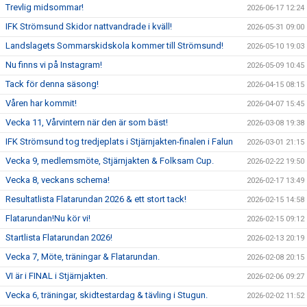
Trevlig midsommar!
2026-06-17 12:24
IFK Strömsund Skidor nattvandrade i kväll!
2026-05-31 09:00
Landslagets Sommarskidskola kommer till Strömsund!
2026-05-10 19:03
Nu finns vi på Instagram!
2026-05-09 10:45
Tack för denna säsong!
2026-04-15 08:15
Våren har kommit!
2026-04-07 15:45
Vecka 11, Vårvintern när den är som bäst!
2026-03-08 19:38
IFK Strömsund tog tredjeplats i Stjärnjakten-finalen i Falun
2026-03-01 21:15
Vecka 9, medlemsmöte, Stjärnjakten & Folksam Cup.
2026-02-22 19:50
Vecka 8, veckans schema!
2026-02-17 13:49
Resultatlista Flatarundan 2026 & ett stort tack!
2026-02-15 14:58
Flatarundan!Nu kör vi!
2026-02-15 09:12
Startlista Flatarundan 2026!
2026-02-13 20:19
Vecka 7, Möte, träningar & Flatarundan.
2026-02-08 20:15
VI är i FINAL i Stjärnjakten.
2026-02-06 09:27
Vecka 6, träningar, skidtestardag & tävling i Stugun.
2026-02-02 11:52