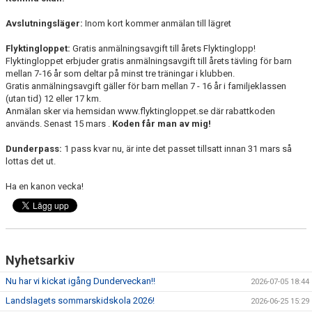
Avslutningsläger:
Inom kort kommer anmälan till lägret
Flyktingloppet:
Gratis anmälningsavgift till årets Flyktinglopp!
Flyktingloppet erbjuder gratis anmälningsavgift till årets tävling för barn
mellan 7-16 år som deltar på minst tre träningar i klubben.
Gratis anmälningsavgift gäller för barn mellan 7 - 16 år i familjeklassen
(utan tid) 12 eller 17 km.
Anmälan sker via hemsidan www.flyktingloppet.se där rabattkoden
används. Senast 15 mars .
Koden får man av mig!
Dunderpass:
1 pass kvar nu, är inte det passet tillsatt innan 31 mars så
lottas det ut.
Ha en kanon vecka!
Nyhetsarkiv
Nu har vi kickat igång Dunderveckan!!
2026-07-05 18:44
Landslagets sommarskidskola 2026!
2026-06-25 15:29