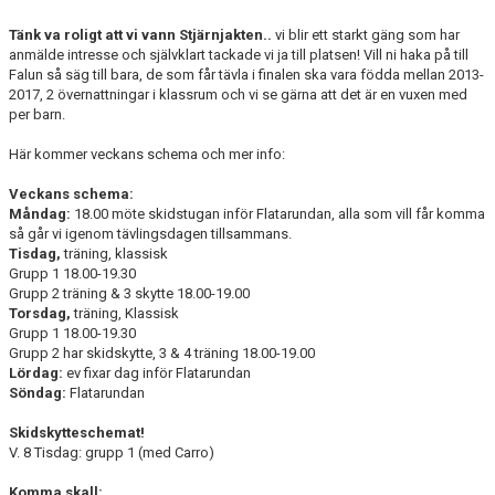
KONTAKT
Tänk va roligt att vi vann Stjärnjakten..
vi blir ett starkt gäng som har
anmälde intresse och självklart tackade vi ja till platsen! Vill ni haka på till
TÄVLINGSKALENDER
Falun så säg till bara, de som får tävla i finalen ska vara födda mellan 2013-
2017, 2 övernattningar i klassrum och vi se gärna att det är en vuxen med
per barn.
Här kommer veckans schema och mer info:
Veckans schema:
Måndag:
18.00 möte skidstugan inför Flatarundan, alla som vill får komma
så går vi igenom tävlingsdagen tillsammans.
Tisdag,
träning, klassisk
Grupp 1 18.00-19.30
Grupp 2 träning & 3 skytte 18.00-19.00
Torsdag,
träning, Klassisk
Grupp 1 18.00-19.30
Grupp 2 har skidskytte, 3 & 4 träning 18.00-19.00
Lördag:
ev fixar dag inför Flatarundan
Söndag:
Flatarundan
Skidskytteschemat!
V. 8 Tisdag: grupp 1 (med Carro)
Komma skall: