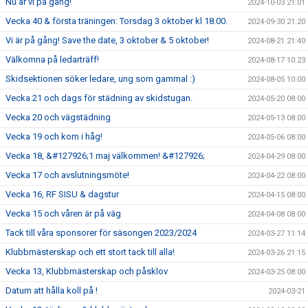
Nu är vi på gång!
2024-10-03 21:01
Vecka 40 & första träningen: Torsdag 3 oktober kl 18.00.
2024-09-30 21:20
Vi är på gång! Save the date, 3 oktober & 5 oktober!
2024-08-21 21:40
Välkomna på ledarträff!
2024-08-17 10:23
Skidsektionen söker ledare, ung som gammal :)
2024-08-05 10:00
Vecka 21 och dags för städning av skidstugan.
2024-05-20 08:00
Vecka 20 och vägstädning
2024-05-13 08:00
Vecka 19 och kom i håg!
2024-05-06 08:00
Vecka 18, &#127926;1 maj välkommen! &#127926;
2024-04-29 08:00
Vecka 17 och avslutningsmöte!
2024-04-22 08:00
Vecka 16, RF SISU & dagstur
2024-04-15 08:00
Vecka 15 och våren är på väg
2024-04-08 08:00
Tack till våra sponsorer för säsongen 2023/2024
2024-03-27 11:14
Klubbmästerskap och ett stort tack till alla!
2024-03-26 21:15
Vecka 13, Klubbmästerskap och påsklov
2024-03-25 08:00
Datum att hålla koll på !
2024-03-21