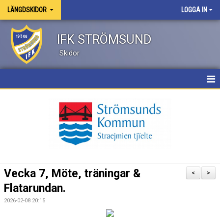
LÄNGDSKIDOR
LOGGA IN
IFK STRÖMSUND
Skidor
HEM
NYHETER
KALENDER
TRUPPEN
Vecka 7, Möte, träningar &
<
>
BILDGALLERI
Flatarundan.
2026-02-08 20:15
DOKUMENT