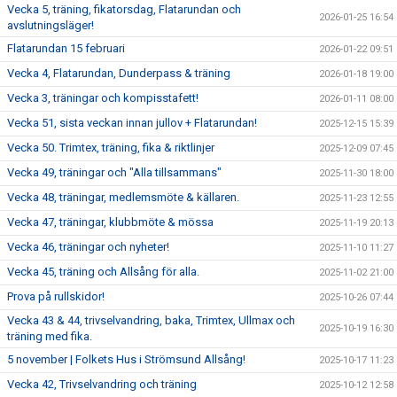
Vecka 5, träning, fikatorsdag, Flatarundan och
2026-01-25 16:54
avslutningsläger!
Flatarundan 15 februari
2026-01-22 09:51
Vecka 4, Flatarundan, Dunderpass & träning
2026-01-18 19:00
Vecka 3, träningar och kompisstafett!
2026-01-11 08:00
Vecka 51, sista veckan innan jullov + Flatarundan!
2025-12-15 15:39
Vecka 50. Trimtex, träning, fika & riktlinjer
2025-12-09 07:45
Vecka 49, träningar och "Alla tillsammans"
2025-11-30 18:00
Vecka 48, träningar, medlemsmöte & källaren.
2025-11-23 12:55
Vecka 47, träningar, klubbmöte & mössa
2025-11-19 20:13
Vecka 46, träningar och nyheter!
2025-11-10 11:27
Vecka 45, träning och Allsång för alla.
2025-11-02 21:00
Prova på rullskidor!
2025-10-26 07:44
Vecka 43 & 44, trivselvandring, baka, Trimtex, Ullmax och
2025-10-19 16:30
träning med fika.
5 november | Folkets Hus i Strömsund Allsång!
2025-10-17 11:23
Vecka 42, Trivselvandring och träning
2025-10-12 12:58