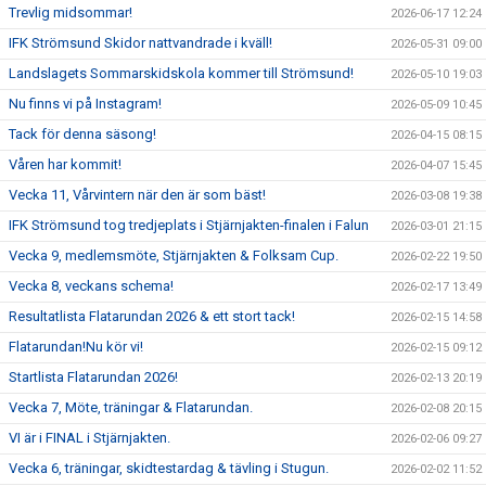
Trevlig midsommar!
2026-06-17 12:24
IFK Strömsund Skidor nattvandrade i kväll!
2026-05-31 09:00
Landslagets Sommarskidskola kommer till Strömsund!
2026-05-10 19:03
Nu finns vi på Instagram!
2026-05-09 10:45
Tack för denna säsong!
2026-04-15 08:15
Våren har kommit!
2026-04-07 15:45
Vecka 11, Vårvintern när den är som bäst!
2026-03-08 19:38
IFK Strömsund tog tredjeplats i Stjärnjakten-finalen i Falun
2026-03-01 21:15
Vecka 9, medlemsmöte, Stjärnjakten & Folksam Cup.
2026-02-22 19:50
Vecka 8, veckans schema!
2026-02-17 13:49
Resultatlista Flatarundan 2026 & ett stort tack!
2026-02-15 14:58
Flatarundan!Nu kör vi!
2026-02-15 09:12
Startlista Flatarundan 2026!
2026-02-13 20:19
Vecka 7, Möte, träningar & Flatarundan.
2026-02-08 20:15
VI är i FINAL i Stjärnjakten.
2026-02-06 09:27
Vecka 6, träningar, skidtestardag & tävling i Stugun.
2026-02-02 11:52