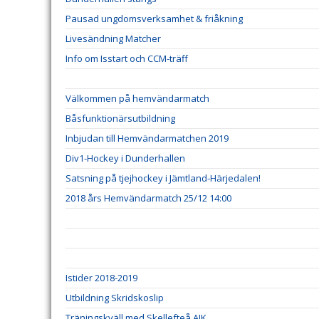
Pausad ungdomsverksamhet & friåkning
Livesändning Matcher
Info om Isstart och CCM-träff
Välkommen på hemvändarmatch
Båsfunktionärsutbildning
Inbjudan till Hemvändarmatchen 2019
Div1-Hockey i Dunderhallen
Satsning på tjejhockey i Jämtland-Härjedalen!
2018 års Hemvändarmatch 25/12 14:00
Istider 2018-2019
Utbildning Skridskoslip
Träningskväll med Skellefteå AIK