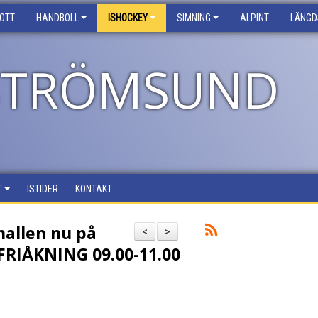
ROTT
HANDBOLL
ISHOCKEY
SIMNING
ALPINT
LÄNGD
 STRÖMSUND
T
ISTIDER
KONTAKT
hallen nu på
<
>
FRIÅKNING 09.00-11.00