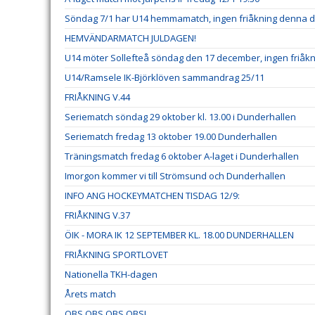
Söndag 7/1 har U14 hemmamatch, ingen friåkning denna 
HEMVÄNDARMATCH JULDAGEN!
U14 möter Sollefteå söndag den 17 december, ingen friåk
U14/Ramsele IK-Björklöven sammandrag 25/11
FRIÅKNING V.44
Seriematch söndag 29 oktober kl. 13.00 i Dunderhallen
Seriematch fredag 13 oktober 19.00 Dunderhallen
Träningsmatch fredag 6 oktober A-laget i Dunderhallen
Imorgon kommer vi till Strömsund och Dunderhallen
INFO ANG HOCKEYMATCHEN TISDAG 12/9:
FRIÅKNING V.37
ÖIK - MORA IK 12 SEPTEMBER KL. 18.00 DUNDERHALLEN
FRIÅKNING SPORTLOVET
Nationella TKH-dagen
Årets match
OBS OBS OBS OBS!