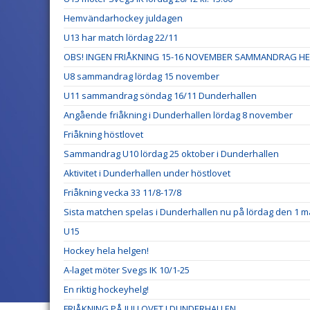
Hemvändarhockey juldagen
U13 har match lördag 22/11
OBS! INGEN FRIÅKNING 15-16 NOVEMBER SAMMANDRAG HE
U8 sammandrag lördag 15 november
U11 sammandrag söndag 16/11 Dunderhallen
Angående friåkning i Dunderhallen lördag 8 november
Friåkning höstlovet
Sammandrag U10 lördag 25 oktober i Dunderhallen
Aktivitet i Dunderhallen under höstlovet
Friåkning vecka 33 11/8-17/8
Sista matchen spelas i Dunderhallen nu på lördag den 1 m
U15
Hockey hela helgen!
A-laget möter Svegs IK 10/1-25
En riktig hockeyhelg!
FRIÅKNING PÅ JULLOVET I DUNDERHALLEN