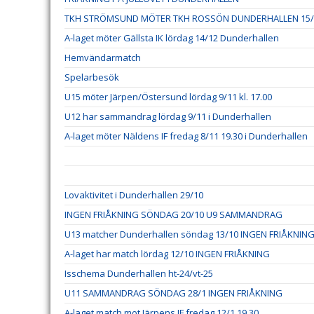
TKH STRÖMSUND MÖTER TKH ROSSÖN DUNDERHALLEN 15/
A-laget möter Gällsta IK lördag 14/12 Dunderhallen
Hemvändarmatch
Spelarbesök
U15 möter Järpen/Östersund lördag 9/11 kl. 17.00
U12 har sammandrag lördag 9/11 i Dunderhallen
A-laget möter Näldens IF fredag 8/11 19.30 i Dunderhallen
Lovaktivitet i Dunderhallen 29/10
INGEN FRIÅKNING SÖNDAG 20/10 U9 SAMMANDRAG
U13 matcher Dunderhallen söndag 13/10 INGEN FRIÅKNIN
A-laget har match lördag 12/10 INGEN FRIÅKNING
Isschema Dunderhallen ht-24/vt-25
U11 SAMMANDRAG SÖNDAG 28/1 INGEN FRIÅKNING
A-laget match mot Järpens IF fredag 12/1 19.30