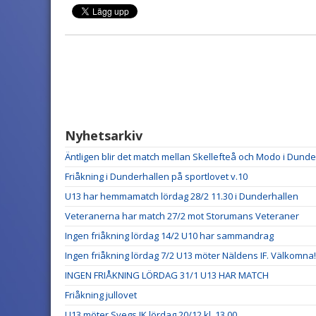
Nyhetsarkiv
Äntligen blir det match mellan Skellefteå och Modo i Dund
Friåkning i Dunderhallen på sportlovet v.10
U13 har hemmamatch lördag 28/2 11.30 i Dunderhallen
Veteranerna har match 27/2 mot Storumans Veteraner
Ingen friåkning lördag 14/2 U10 har sammandrag
Ingen friåkning lördag 7/2 U13 möter Näldens IF. Välkomna!
INGEN FRIÅKNING LÖRDAG 31/1 U13 HAR MATCH
Friåkning jullovet
U13 möter Svegs IK lördag 20/12 kl. 13.00