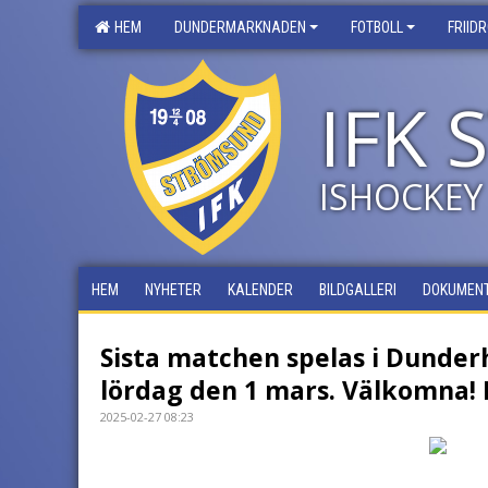
HEM
DUNDERMARKNADEN
FOTBOLL
FRIID
IFK
ISHOCKEY
HEM
NYHETER
KALENDER
BILDGALLERI
DOKUMEN
Sista matchen spelas i Dunder
lördag den 1 mars. Välkomna! 
2025-02-27 08:23