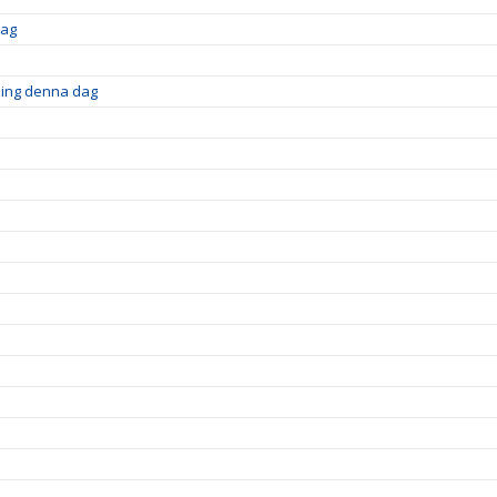
dag
ning denna dag