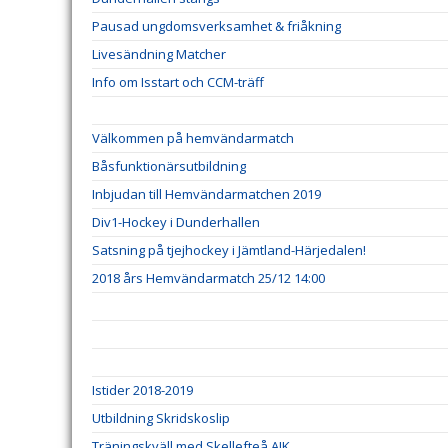
Pausad ungdomsverksamhet & friåkning
Livesändning Matcher
Info om Isstart och CCM-träff
Välkommen på hemvändarmatch
Båsfunktionärsutbildning
Inbjudan till Hemvändarmatchen 2019
Div1-Hockey i Dunderhallen
Satsning på tjejhockey i Jämtland-Härjedalen!
2018 års Hemvändarmatch 25/12 14:00
Istider 2018-2019
Utbildning Skridskoslip
Träningskväll med Skellefteå AIK