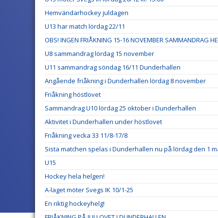
Hemvändarhockey juldagen
U13 har match lördag 22/11
OBS! INGEN FRIÅKNING 15-16 NOVEMBER SAMMANDRAG HE
U8 sammandrag lördag 15 november
U11 sammandrag söndag 16/11 Dunderhallen
Angående friåkning i Dunderhallen lördag 8 november
Friåkning höstlovet
Sammandrag U10 lördag 25 oktober i Dunderhallen
Aktivitet i Dunderhallen under höstlovet
Friåkning vecka 33 11/8-17/8
Sista matchen spelas i Dunderhallen nu på lördag den 1 m
U15
Hockey hela helgen!
A-laget möter Svegs IK 10/1-25
En riktig hockeyhelg!
FRIÅKNING PÅ JULLOVET I DUNDERHALLEN