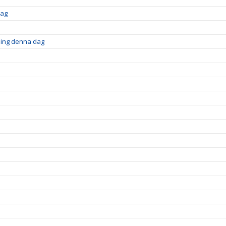
dag
ning denna dag