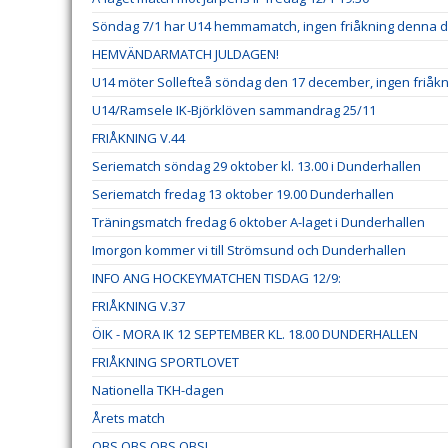
Söndag 7/1 har U14 hemmamatch, ingen friåkning denna 
HEMVÄNDARMATCH JULDAGEN!
U14 möter Sollefteå söndag den 17 december, ingen friåk
U14/Ramsele IK-Björklöven sammandrag 25/11
FRIÅKNING V.44
Seriematch söndag 29 oktober kl. 13.00 i Dunderhallen
Seriematch fredag 13 oktober 19.00 Dunderhallen
Träningsmatch fredag 6 oktober A-laget i Dunderhallen
Imorgon kommer vi till Strömsund och Dunderhallen
INFO ANG HOCKEYMATCHEN TISDAG 12/9:
FRIÅKNING V.37
ÖIK - MORA IK 12 SEPTEMBER KL. 18.00 DUNDERHALLEN
FRIÅKNING SPORTLOVET
Nationella TKH-dagen
Årets match
OBS OBS OBS OBS!