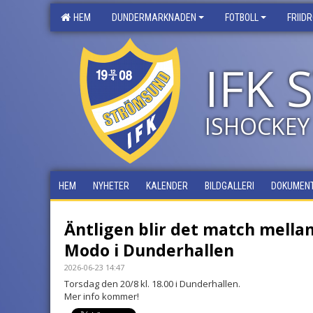
HEM
DUNDERMARKNADEN
FOTBOLL
FRIID
IFK
ISHOCKEY
HEM
NYHETER
KALENDER
BILDGALLERI
DOKUMEN
Äntligen blir det match mellan
Modo i Dunderhallen
2026-06-23 14:47
Torsdag den 20/8 kl. 18.00 i Dunderhallen.
Mer info kommer!