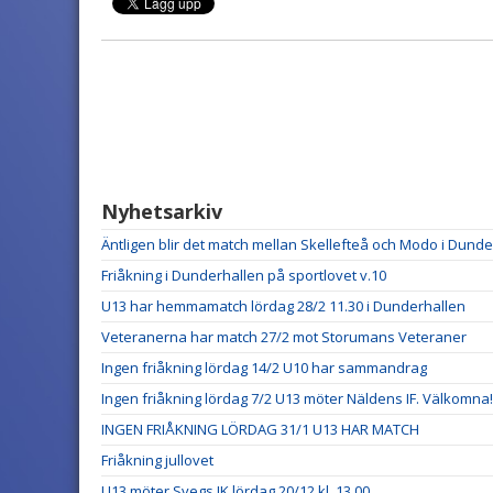
Nyhetsarkiv
Äntligen blir det match mellan Skellefteå och Modo i Dund
Friåkning i Dunderhallen på sportlovet v.10
U13 har hemmamatch lördag 28/2 11.30 i Dunderhallen
Veteranerna har match 27/2 mot Storumans Veteraner
Ingen friåkning lördag 14/2 U10 har sammandrag
Ingen friåkning lördag 7/2 U13 möter Näldens IF. Välkomna!
INGEN FRIÅKNING LÖRDAG 31/1 U13 HAR MATCH
Friåkning jullovet
U13 möter Svegs IK lördag 20/12 kl. 13.00