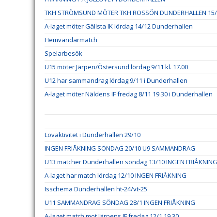
TKH STRÖMSUND MÖTER TKH ROSSÖN DUNDERHALLEN 15/
A-laget möter Gällsta IK lördag 14/12 Dunderhallen
Hemvändarmatch
Spelarbesök
U15 möter Järpen/Östersund lördag 9/11 kl. 17.00
U12 har sammandrag lördag 9/11 i Dunderhallen
A-laget möter Näldens IF fredag 8/11 19.30 i Dunderhallen
Lovaktivitet i Dunderhallen 29/10
INGEN FRIÅKNING SÖNDAG 20/10 U9 SAMMANDRAG
U13 matcher Dunderhallen söndag 13/10 INGEN FRIÅKNIN
A-laget har match lördag 12/10 INGEN FRIÅKNING
Isschema Dunderhallen ht-24/vt-25
U11 SAMMANDRAG SÖNDAG 28/1 INGEN FRIÅKNING
A-laget match mot Järpens IF fredag 12/1 19.30