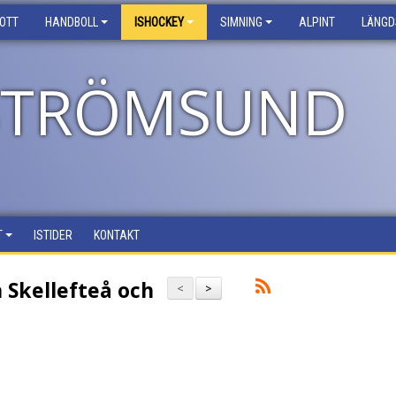
ROTT
HANDBOLL
ISHOCKEY
SIMNING
ALPINT
LÄNGD
 STRÖMSUND
T
ISTIDER
KONTAKT
 Skellefteå och
<
>