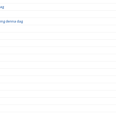
dag
ning denna dag