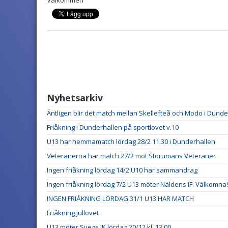
Välkommen
Nyhetsarkiv
Äntligen blir det match mellan Skellefteå och Modo i Dund
Friåkning i Dunderhallen på sportlovet v.10
U13 har hemmamatch lördag 28/2 11.30 i Dunderhallen
Veteranerna har match 27/2 mot Storumans Veteraner
Ingen friåkning lördag 14/2 U10 har sammandrag
Ingen friåkning lördag 7/2 U13 möter Näldens IF. Välkomna!
INGEN FRIÅKNING LÖRDAG 31/1 U13 HAR MATCH
Friåkning jullovet
U13 möter Svegs IK lördag 20/12 kl. 13.00