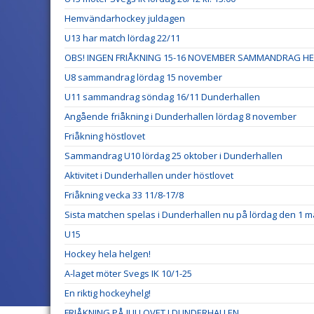
Hemvändarhockey juldagen
U13 har match lördag 22/11
OBS! INGEN FRIÅKNING 15-16 NOVEMBER SAMMANDRAG HE
U8 sammandrag lördag 15 november
U11 sammandrag söndag 16/11 Dunderhallen
Angående friåkning i Dunderhallen lördag 8 november
Friåkning höstlovet
Sammandrag U10 lördag 25 oktober i Dunderhallen
Aktivitet i Dunderhallen under höstlovet
Friåkning vecka 33 11/8-17/8
Sista matchen spelas i Dunderhallen nu på lördag den 1 m
U15
Hockey hela helgen!
A-laget möter Svegs IK 10/1-25
En riktig hockeyhelg!
FRIÅKNING PÅ JULLOVET I DUNDERHALLEN