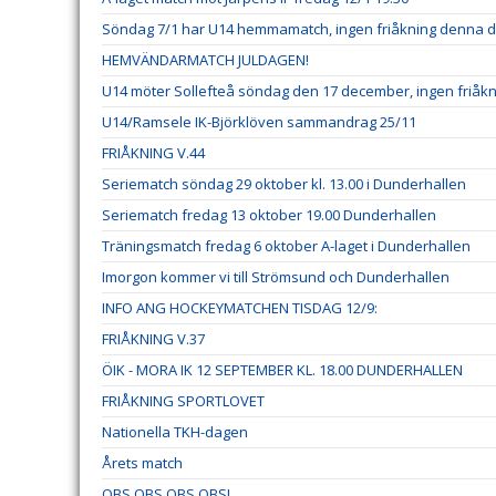
Söndag 7/1 har U14 hemmamatch, ingen friåkning denna 
HEMVÄNDARMATCH JULDAGEN!
U14 möter Sollefteå söndag den 17 december, ingen friåk
U14/Ramsele IK-Björklöven sammandrag 25/11
FRIÅKNING V.44
Seriematch söndag 29 oktober kl. 13.00 i Dunderhallen
Seriematch fredag 13 oktober 19.00 Dunderhallen
Träningsmatch fredag 6 oktober A-laget i Dunderhallen
Imorgon kommer vi till Strömsund och Dunderhallen
INFO ANG HOCKEYMATCHEN TISDAG 12/9:
FRIÅKNING V.37
ÖIK - MORA IK 12 SEPTEMBER KL. 18.00 DUNDERHALLEN
FRIÅKNING SPORTLOVET
Nationella TKH-dagen
Årets match
OBS OBS OBS OBS!