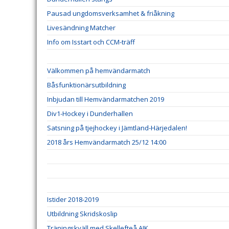
Pausad ungdomsverksamhet & friåkning
Livesändning Matcher
Info om Isstart och CCM-träff
Välkommen på hemvändarmatch
Båsfunktionärsutbildning
Inbjudan till Hemvändarmatchen 2019
Div1-Hockey i Dunderhallen
Satsning på tjejhockey i Jämtland-Härjedalen!
2018 års Hemvändarmatch 25/12 14:00
Istider 2018-2019
Utbildning Skridskoslip
Träningskväll med Skellefteå AIK