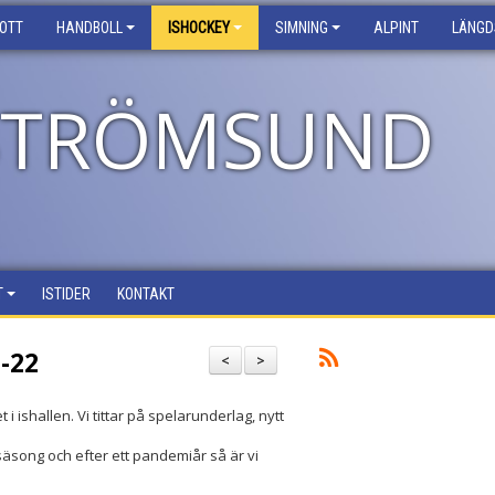
ROTT
HANDBOLL
ISHOCKEY
SIMNING
ALPINT
LÄNGD
 STRÖMSUND
T
ISTIDER
KONTAKT
-22
<
>
t i ishallen. Vi tittar på spelarunderlag, nytt
 säsong och efter ett pandemiår så är vi