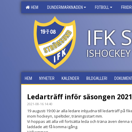
HEM
DUNDERMARKNADEN
FOTBOLL
FRIID
IFK
ISHOCKEY
HEM
NYHETER
KALENDER
BILDGALLERI
DOKUMEN
Ledarträff inför säsongen 2021
2021-08-16 14:40
19 augusti 19:00 är alla ledare inbjudna till ledarträff på fike
inom hockeyn, speltider, träningsstart mm.
Vi hoppas att alla vill fortsätta leda och träna även denna
laddade att få komma igång.