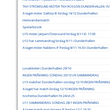
TKH STRÖMSUND MÖTER TKH ROSSÖN DUNDERHALLEN 15/
A-laget möter Gällsta IK lördag 14/12 Dunderhallen
Hemvändarmatch
Spelarbesök
U15 möter Järpen/Östersund lördag 9/11 kl. 17.00
U12 har sammandrag lördag 9/11 i Dunderhallen
A-laget möter Näldens IF fredag 8/11 19.30 i Dunderhallen
Lovaktivitet i Dunderhallen 29/10
INGEN FRIÅKNING SÖNDAG 20/10 U9 SAMMANDRAG
U13 matcher Dunderhallen söndag 13/10 INGEN FRIÅKNIN
A-laget har match lördag 12/10 INGEN FRIÅKNING
Isschema Dunderhallen ht-24/vt-25
U11 SAMMANDRAG SÖNDAG 28/1 INGEN FRIÅKNING
A-laget match mot Järpens IF fredag 12/1 19.30