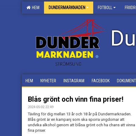
HEM
DUNDERMARKNADEN
FOTBOLL
FRIID
Du
HEM
NYHETER
INSTAGRAM
FACEBOOK
DOKUMENT
Blås grönt och vinn fina priser!
2024-05-02 22:49
Tävling för dig mellan 13 år och 18 år på Dundermarknaden.
Blås grönt är en kampanj som ska sporra ungdomar att
undvika alkohol genom att blåsa grönt och ha chans att vinna
fina priser.