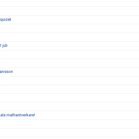
rquizet
juli
 Jansson
kala mathantverkare!