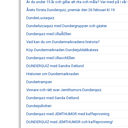
Är du under 15 år och gillar att rita och måla? Var med på i vår 
Årets första Dunderquiz, premiär den 26 februari kl 19
DunderLuciaquiz
Dunderluicaquiz med Dundergruppen och gäster
Dunderquiz med UllaÅEllen
Vad kan du om Dundermarknadens historia?
Köp Dundermarknaden Dunderjuldelikatess
Dunderquiz med UllaochEllen
DUNDERQUIZ med Sandra Östlund
Historien om Dundermarknaden
Dundertrampen
Vinnare och rätt svar Jemthumors Dunderquiz
Dunderquiz med Sanda Östlund
Dunderjullotteri
Dunderquiz med JEMTHUMOR med kaffeprovning
DUNDERQUIZ med JEMTHUMOR och kaffeprovning!