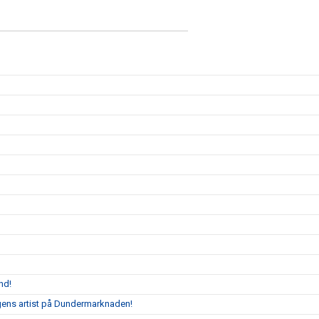
nd!
agens artist på Dundermarknaden!