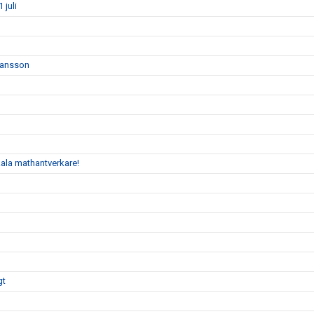
juli
 Jansson
kala mathantverkare!
gt