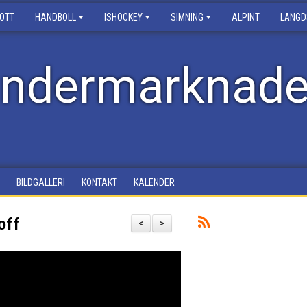
ROTT
HANDBOLL
ISHOCKEY
SIMNING
ALPINT
LÄNGD
ndermarknad
BILDGALLERI
KONTAKT
KALENDER
off
<
>