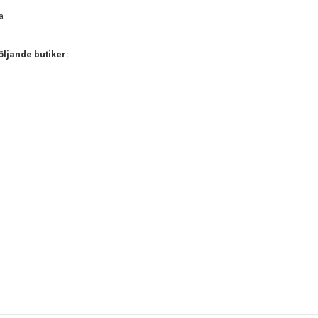
da
öljande butiker: