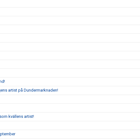
nd!
agens artist på Dundermarknaden!
om kvällens artist!
eptember