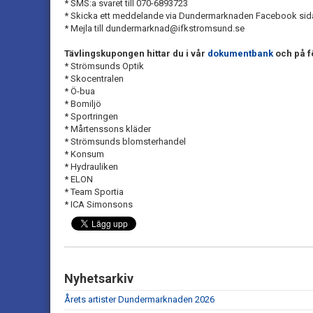
* SMS:a svaret till 070-6893723
* Skicka ett meddelande via Dundermarknaden Facebook si
* Mejla till dundermarknad@ifkstromsund.se
Tävlingskupongen hittar du i vår
dokumentbank
och på f
* Strömsunds Optik
* Skocentralen
* Ö-bua
* Bomiljö
* Sportringen
* Mårtenssons kläder
* Strömsunds blomsterhandel
* Konsum
* Hydrauliken
* ELON
* Team Sportia
* ICA Simonsons
Nyhetsarkiv
Årets artister Dundermarknaden 2026