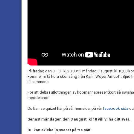
På fredag den 31 juli kl 20,00 till måndag 3 augusti kl 18,00 k
kommer ni få höra skönsång från Karin Wöyer Amcoff. Bjud hem
tillsammans.
För att delta i utlottningen av köpmannapresentkort så swishar 
meddelande.
Du kan se quizet här på vår hemsida, på vår
facebook sida
oc
Senast måndagen den 3 augusti kl 18 vill vi ha ditt svar.
Du kan skicka in svaret på tre sätt: