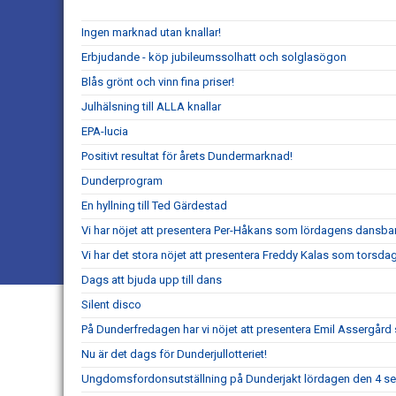
Ingen marknad utan knallar!
Erbjudande - köp jubileumssolhatt och solglasögon
Blås grönt och vinn fina priser!
Julhälsning till ALLA knallar
EPA-lucia
Positivt resultat för årets Dundermarknad!
Dunderprogram
En hyllning till Ted Gärdestad
Vi har nöjet att presentera Per-Håkans som lördagens dansba
Vi har det stora nöjet att presentera Freddy Kalas som torsd
Dags att bjuda upp till dans
Silent disco
På Dunderfredagen har vi nöjet att presentera Emil Assergård s
Nu är det dags för Dunderjullotteriet!
Ungdomsfordonsutställning på Dunderjakt lördagen den 4 s