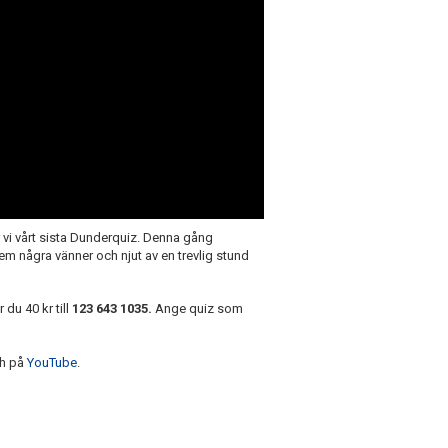
ör vi vårt sista Dunderquiz. Denna gång
 några vänner och njut av en trevlig stund
du 40 kr till
123 643 1035.
Ange quiz som
h på
YouTube
.