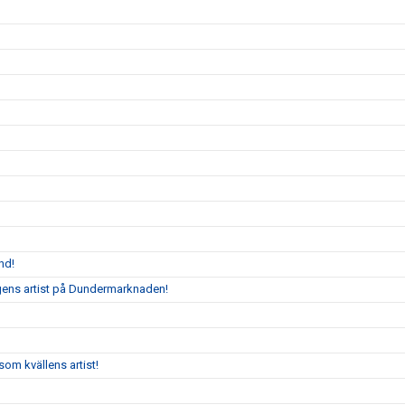
nd!
agens artist på Dundermarknaden!
om kvällens artist!