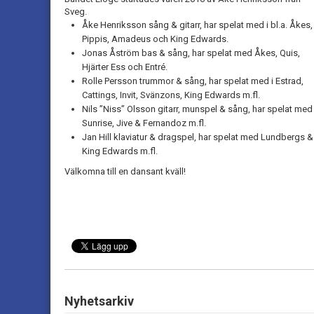
Sveg.
Åke Henriksson sång & gitarr, har spelat med i bl.a. Åkes,
Pippis, Amadeus och King Edwards.
Jonas Åström bas & sång, har spelat med Åkes, Quis,
Hjärter Ess och Entré.
Rolle Persson trummor & sång, har spelat med i Estrad,
Cattings, Invit, Svänzons, King Edwards m.fl.
Nils ”Niss” Olsson gitarr, munspel & sång, har spelat med
Sunrise, Jive & Fernandoz m.fl.
Jan Hill klaviatur & dragspel, har spelat med Lundbergs &
King Edwards m.fl.
Välkomna till en dansant kväll!
Nyhetsarkiv