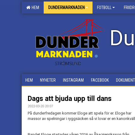
HEM
DUNDERMARKNADEN
FOTBOLL
FRIID
Du
HEM
NYHETER
INSTAGRAM
FACEBOOK
DOKUMENT
Dags att bjuda upp till dans
2022-03-20 20:07
På dunderfredagen kommer Eloge att spela för er. Eloge har
massor av spelningar i ryggsäcken så vi lovar er en kanonkväll
Bandet Eloge startades våren 2016 av Åke Henriksson från