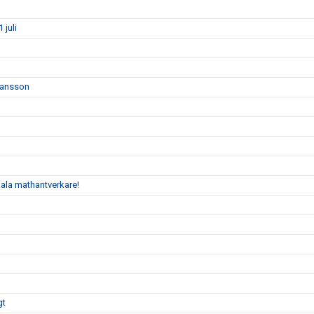
juli
 Jansson
kala mathantverkare!
gt