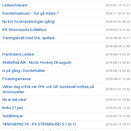
Ledare/tränare
2019-01-14 10:27
Dundermarknad – hur gå vidare ?
2018-11-20 07:45
Nu kör hockeysäsongen igång!
2018-09-26 08:25
IFK Strömsunds kollektion
2018-09-13 14:04
Träningskväll med SHL-spelare
2018-08-28 10:17
2018-08-24 11:48
Framtidens Ledare
2018-08-14 09:29
Skellefteå AIK - Modo Hockey 28 augusti
2018-08-13 20:43
Is på gång i Dunderhallen
2018-08-13 20:35
Föreningsmässa
2018-08-07 10:58
Vilken dag vi fick när ÖFK och GIF Sundsvall möttes på
2018-07-01 19:32
Strömsvallen
Nu är det nära!
2018-07-01 18:46
Boka 21 juni...
2018-05-25 13:56
Guldklimpar
2018-05-19 14:06
TANDSBYNS FK - IFK STRÖMSUND 0-1 (0-1)
2018-05-13 18:57