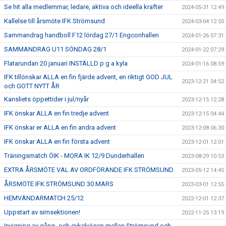
Se hit alla medlemmar, ledare, aktiva och ideella krafter
2024-05-31 12:49
Kallelse till årsmöte IFK Strömsund
2024-03-04 12:50
Sammandrag handboll F12 lördag 27/1 Engconhallen
2024-01-26 07:31
SAMMANDRAG U11 SÖNDAG 28/1
2024-01-22 07:29
Flatarundan 20 januari INSTÄLLD p g a kyla
2024-01-16 08:59
IFK tillönskar ALLA en fin fjärde advent, en riktigt GOD JUL
2023-12-21 04:52
och GOTT NYTT ÅR
Kansliets öppettider i jul/nyår
2023-12-15 12:28
IFK önskar ALLA en fin tredje advent
2023-12-15 04:44
IFK önskar er ALLA en fin andra advent
2023-12-08 06:30
IFK önskar ALLA en fin första advent
2023-12-01 12:01
Träningsmatch ÖIK - MORA IK 12/9 Dunderhallen
2023-08-29 10:53
EXTRA ÅRSMÖTE VAL AV ORDFÖRANDE IFK STRÖMSUND
2023-05-12 14:45
ÅRSMÖTE IFK STRÖMSUND 30 MARS
2023-03-01 12:55
HEMVÄNDARMATCH 25/12
2022-12-01 12:37
Uppstart av simsektionen!
2022-11-25 13:19
Invigning av gång- och cykelvägen mellan Strömsund och