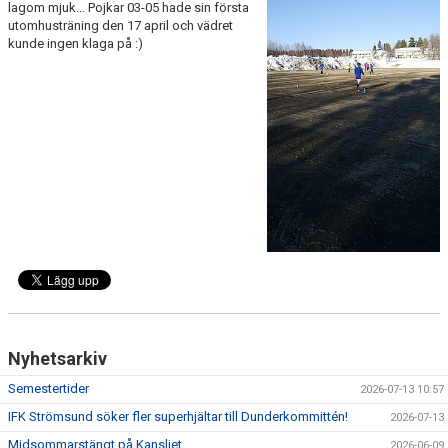
lagom mjuk... Pojkar 03-05 hade sin första
DOKUMENT
utomhusträning den 17 april och vädret
kunde ingen klaga på :)
MATCHER
VECKOSCHEMA
Nyhetsarkiv
Semestertider
2026-07-13 10:57
IFK Strömsund söker fler superhjältar till Dunderkommittén!
2026-07-13
Midsommarstängt på Kansliet
2026-06-09