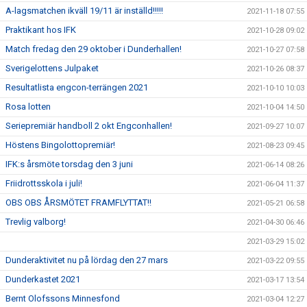
A-lagsmatchen ikväll 19/11 är inställd!!!!!
2021-11-18 07:55
Praktikant hos IFK
2021-10-28 09:02
Match fredag den 29 oktober i Dunderhallen!
2021-10-27 07:58
Sverigelottens Julpaket
2021-10-26 08:37
Resultatlista engcon-terrängen 2021
2021-10-10 10:03
Rosa lotten
2021-10-04 14:50
Seriepremiär handboll 2 okt Engconhallen!
2021-09-27 10:07
Höstens Bingolottopremiär!
2021-08-23 09:45
IFK:s årsmöte torsdag den 3 juni
2021-06-14 08:26
Friidrottsskola i juli!
2021-06-04 11:37
OBS OBS ÅRSMÖTET FRAMFLYTTAT!!
2021-05-21 06:58
Trevlig valborg!
2021-04-30 06:46
2021-03-29 15:02
Dunderaktivitet nu på lördag den 27 mars
2021-03-22 09:55
Dunderkastet 2021
2021-03-17 13:54
Bernt Olofssons Minnesfond
2021-03-04 12:27