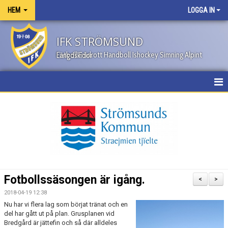
HEM
LOGGA IN
IFK STRÖMSUND
Fotboll Friidrott Handboll Ishockey Simning Alpint Längdskidor
HEM
NYHETER
OM KLUBBEN
KONTAKT
Fotbollssäsongen är igång.
<
>
KALENDER
2018-04-19 12:38
Nu har vi flera lag som börjat tränat och en
BILDGALLERI
del har gått ut på plan. Grusplanen vid
Bredgård är jättefin och så där alldeles