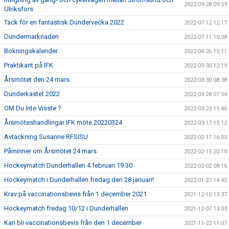
2022-09-28 09:59
Ulriksfors
Tack för en fantastisk Dundervecka 2022
2022-07-12 12:17
Dundermarknaden
2022-07-11 10:08
Bokningskalender
2022-04-26 15:11
Praktikant på IFK
2022-03-30 12:19
Årsmötet den 24 mars
2022-03-30 08:38
Dunderkastet 2022
2022-03-28 07:54
OM Du Inte Visste ?
2022-03-23 15:46
Årsmöteshandlingar IFK möte 20220324
2022-03-17 15:12
Avtackning Susanne RFSISU
2022-02-17 16:03
Påminner om Årsmötet 24 mars
2022-02-15 20:10
Hockeymatch Dunderhallen 4 februari 19.30
2022-02-02 08:16
Hockeymatch i Dunderhallen fredag den 28 januari!
2022-01-27 14:45
Krav på vaccinationsbevis från 1 december 2021
2021-12-10 13:37
Hockeymatch fredag 10/12 i Dunderhallen
2021-12-07 13:03
Kan bli vaccinationsbevis från den 1 december
2021-11-22 11:07