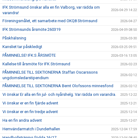
IFK Strömsund önskar alla en fin Valborg, var rädda om
2026-04-29 14:22
varandra!
Föreningsmålet, ett samarbete med OKQ8 Strömsund
2026-04-27
IFK Strömsunds årsmöte 260319
2026-04-09 08:50
Påskhälsning
2026-03-30
Kansliet tar påskledigt
2026-03-25 09:51
PÅMINNELSE! IFK:S ÅRSMÖTE
2026-03-16 13:05
Kallelse till årsmöte för IFK Strömsund
2026-02-23
PÅMINNELSE TILL SEKTIONERNA Staffan Oscarssons
2026-02-12
ungdomsledarstipendium
PÅMINNELSE TILL SEKTIONERNA Bernt Olofssons minnesfond
2026-02-12
Vi önskar Er alla en fin jul- och nyårshelg. Var rädda om varandra.
2025-12-22
Vi önskar er en fin fjärde advent
2025-12-21
Vi önskar er en fin tredje advent
2025-12-14
Ha en fin andra advent
2025-12-07
Hemvändarmatch i Dunderhallen
2025-12-04 17:59
Handbollsträning födda 16/17
2025-12-04 08:40