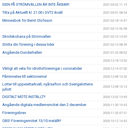
ISEN PÅ STRÖMVALLEN ÄR INTE ÅKBAR!
2021-03-02 11:19
Titta på Aktuellt kl. 21.00 i SVT2 ikväll
2021-03-01 08:54
Minnesbok för Bernt Olofsson
2021-02-18 14:47
2021-02-15 06:58
Skridskobana på Strömvallen
2021-02-10 13:09
Stötta din förening i dessa tider
2021-02-10 08:39
Angående Dunderhallen
2021-01-25 08:02
2020-12-18 13:05
Viktigt att veta för idrottsföreningar i coronatider
2020-12-14 07:00
Påminnelse till sektionerna!
2020-12-08 10:20
Lotter till uppesittarkväll, nyårsafton och Sverigelottens
2020-12-08 10:13
jullott
DIGITALT MÖTE INSTÄLLT!!
2020-12-02 13:49
Angående digitala medlemsmötet den 2 december
2020-11-30 10:43
Föreningsbrev
2020-11-20 07:51
OBS! Föreningsmötet 13/10 inställt!!
2020-10-12 14:42