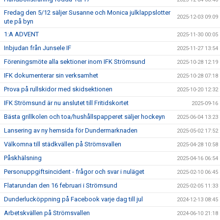
Fredag den 5/12 säljer Susanne och Monica julklappslotter
2025-12-03 09:09
ute på byn
1:A ADVENT
2025-11-30 00:05
Inbjudan från Junsele IF
2025-11-27 13:54
Föreningsmöte alla sektioner inom IFK Strömsund
2025-10-28 12:19
IFK dokumenterar sin verksamhet
2025-10-28 07:18
Prova på rullskidor med skidsektionen
2025-10-20 12:32
IFK Strömsund är nu anslutet till Fritidskortet
2025-09-16
Bästa grillkolen och toa/hushållspapperet säljer hockeyn
2025-06-04 13:23
Lansering av ny hemsida för Dundermarknaden
2025-05-02 17:52
Välkomna till städkvällen på Strömsvallen
2025-04-28 10:58
Påskhälsning
2025-04-16 06:54
Personuppgiftsincident - frågor och svar i nuläget
2025-02-10 06:45
Flatarundan den 16 februari i Strömsund
2025-02-05 11:33
Dunderlucköppning på Facebook varje dag till jul
2024-12-13 08:45
Arbetskvällen på Strömsvallen
2024-06-10 21:18