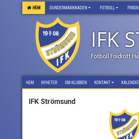
HEM
DUNDERMARKNADEN
FOTBOLL
FRIID
IFK
Fotboll Friidrott 
HEM
NYHETER
OM KLUBBEN
KONTAKT
KALENDE
IFK Strömsund