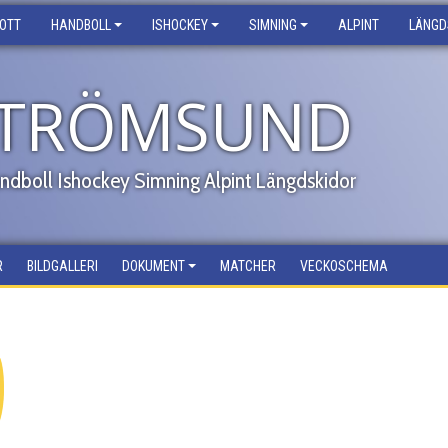
ROTT
HANDBOLL
ISHOCKEY
SIMNING
ALPINT
LÄNGD
 STRÖMSUND
Handboll Ishockey Simning Alpint Längdskidor
R
BILDGALLERI
DOKUMENT
MATCHER
VECKOSCHEMA