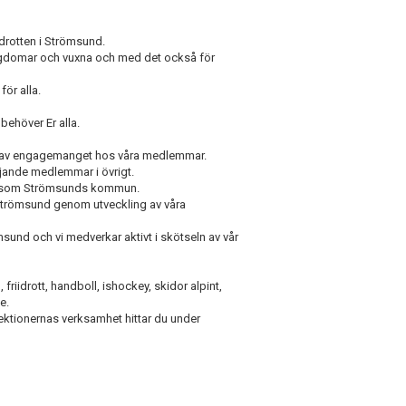
idrotten i Strömsund.
 ungdomar och vuxna och med det också för
 för alla.
ehöver Er alla.
de av engagemanget hos våra medlemmar.
tödjande medlemmar i övrigt.
liv som Strömsunds kommun.
 i Strömsund genom utveckling av våra
sund och vi medverkar aktivt i skötseln av vår
friidrott, handboll, ishockey, skidor alpint,
se.
sektionernas verksamhet hittar du under