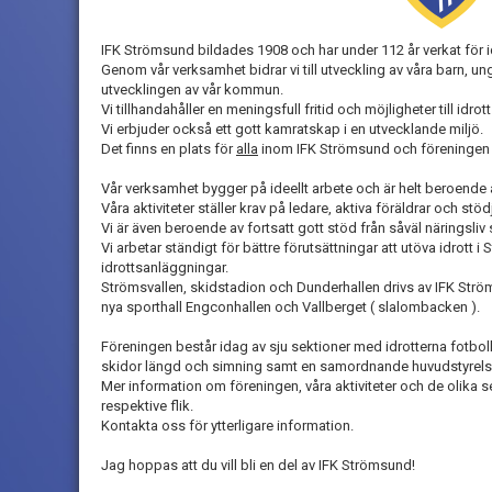
IFK Strömsund bildades 1908 och har under 112 år verkat för 
Genom vår verksamhet bidrar vi till utveckling av våra barn,
utvecklingen av vår kommun.
Vi tillhandahåller en meningsfull fritid och möjligheter till idrott
Vi erbjuder också ett gott kamratskap i en utvecklande miljö.
Det finns en plats för
alla
inom IFK Strömsund och föreningen b
Vår verksamhet bygger på ideellt arbete och är helt beroen
Våra aktiviteter ställer krav på ledare, aktiva föräldrar och s
Vi är även beroende av fortsatt gott stöd från såväl närings
Vi arbetar ständigt för bättre förutsättningar att utöva idrott
idrottsanläggningar.
Strömsvallen, skidstadion och Dunderhallen drivs av IFK Ström
nya sporthall Engconhallen och Vallberget ( slalombacken ).
Föreningen består idag av sju sektioner med idrotterna fotboll, 
skidor längd och simning samt en samordnande huvudstyrel
Mer information om föreningen, våra aktiviteter och de olika 
respektive flik.
Kontakta oss för ytterligare information.
Jag hoppas att du vill bli en del av IFK Strömsund!