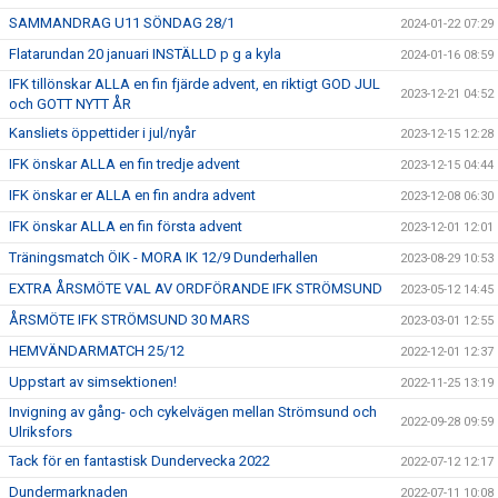
SAMMANDRAG U11 SÖNDAG 28/1
2024-01-22 07:29
Flatarundan 20 januari INSTÄLLD p g a kyla
2024-01-16 08:59
IFK tillönskar ALLA en fin fjärde advent, en riktigt GOD JUL
2023-12-21 04:52
och GOTT NYTT ÅR
Kansliets öppettider i jul/nyår
2023-12-15 12:28
IFK önskar ALLA en fin tredje advent
2023-12-15 04:44
IFK önskar er ALLA en fin andra advent
2023-12-08 06:30
IFK önskar ALLA en fin första advent
2023-12-01 12:01
Träningsmatch ÖIK - MORA IK 12/9 Dunderhallen
2023-08-29 10:53
EXTRA ÅRSMÖTE VAL AV ORDFÖRANDE IFK STRÖMSUND
2023-05-12 14:45
ÅRSMÖTE IFK STRÖMSUND 30 MARS
2023-03-01 12:55
HEMVÄNDARMATCH 25/12
2022-12-01 12:37
Uppstart av simsektionen!
2022-11-25 13:19
Invigning av gång- och cykelvägen mellan Strömsund och
2022-09-28 09:59
Ulriksfors
Tack för en fantastisk Dundervecka 2022
2022-07-12 12:17
Dundermarknaden
2022-07-11 10:08