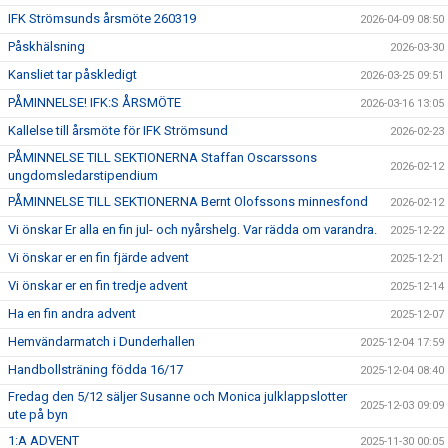
IFK Strömsunds årsmöte 260319
2026-04-09 08:50
Påskhälsning
2026-03-30
Kansliet tar påskledigt
2026-03-25 09:51
PÅMINNELSE! IFK:S ÅRSMÖTE
2026-03-16 13:05
Kallelse till årsmöte för IFK Strömsund
2026-02-23
PÅMINNELSE TILL SEKTIONERNA Staffan Oscarssons
2026-02-12
ungdomsledarstipendium
PÅMINNELSE TILL SEKTIONERNA Bernt Olofssons minnesfond
2026-02-12
Vi önskar Er alla en fin jul- och nyårshelg. Var rädda om varandra.
2025-12-22
Vi önskar er en fin fjärde advent
2025-12-21
Vi önskar er en fin tredje advent
2025-12-14
Ha en fin andra advent
2025-12-07
Hemvändarmatch i Dunderhallen
2025-12-04 17:59
Handbollsträning födda 16/17
2025-12-04 08:40
Fredag den 5/12 säljer Susanne och Monica julklappslotter
2025-12-03 09:09
ute på byn
1:A ADVENT
2025-11-30 00:05