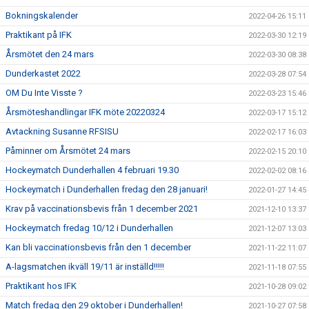
Bokningskalender
2022-04-26 15:11
Praktikant på IFK
2022-03-30 12:19
Årsmötet den 24 mars
2022-03-30 08:38
Dunderkastet 2022
2022-03-28 07:54
OM Du Inte Visste ?
2022-03-23 15:46
Årsmöteshandlingar IFK möte 20220324
2022-03-17 15:12
Avtackning Susanne RFSISU
2022-02-17 16:03
Påminner om Årsmötet 24 mars
2022-02-15 20:10
Hockeymatch Dunderhallen 4 februari 19.30
2022-02-02 08:16
Hockeymatch i Dunderhallen fredag den 28 januari!
2022-01-27 14:45
Krav på vaccinationsbevis från 1 december 2021
2021-12-10 13:37
Hockeymatch fredag 10/12 i Dunderhallen
2021-12-07 13:03
Kan bli vaccinationsbevis från den 1 december
2021-11-22 11:07
A-lagsmatchen ikväll 19/11 är inställd!!!!!
2021-11-18 07:55
Praktikant hos IFK
2021-10-28 09:02
Match fredag den 29 oktober i Dunderhallen!
2021-10-27 07:58