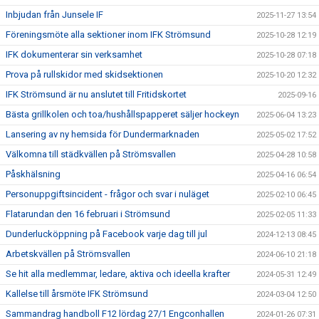
Inbjudan från Junsele IF
2025-11-27 13:54
Föreningsmöte alla sektioner inom IFK Strömsund
2025-10-28 12:19
IFK dokumenterar sin verksamhet
2025-10-28 07:18
Prova på rullskidor med skidsektionen
2025-10-20 12:32
IFK Strömsund är nu anslutet till Fritidskortet
2025-09-16
Bästa grillkolen och toa/hushållspapperet säljer hockeyn
2025-06-04 13:23
Lansering av ny hemsida för Dundermarknaden
2025-05-02 17:52
Välkomna till städkvällen på Strömsvallen
2025-04-28 10:58
Påskhälsning
2025-04-16 06:54
Personuppgiftsincident - frågor och svar i nuläget
2025-02-10 06:45
Flatarundan den 16 februari i Strömsund
2025-02-05 11:33
Dunderlucköppning på Facebook varje dag till jul
2024-12-13 08:45
Arbetskvällen på Strömsvallen
2024-06-10 21:18
Se hit alla medlemmar, ledare, aktiva och ideella krafter
2024-05-31 12:49
Kallelse till årsmöte IFK Strömsund
2024-03-04 12:50
Sammandrag handboll F12 lördag 27/1 Engconhallen
2024-01-26 07:31