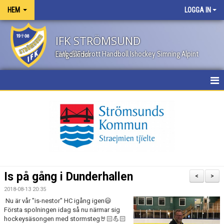
HEM
LOGGA IN
IFK STRÖMSUND
Fotboll Friidrott Handboll Ishockey Simning Alpint Längdskidor
HEM
NYHETER
OM KLUBBEN
KONTAKT
Is på gång i Dunderhallen
<
>
KALENDER
2018-08-13 20:35
Nu är vår "is-nestor" HC igång igen😃
BILDGALLERI
Första spolningen idag så nu närmar sig
hockeysäsongen med stormsteg🤘🏻💪🏻