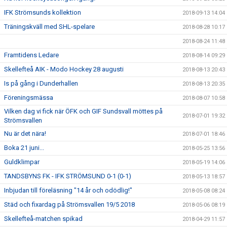
IFK Strömsunds kollektion
2018-09-13 14:04
Träningskväll med SHL-spelare
2018-08-28 10:17
2018-08-24 11:48
Framtidens Ledare
2018-08-14 09:29
Skellefteå AIK - Modo Hockey 28 augusti
2018-08-13 20:43
Is på gång i Dunderhallen
2018-08-13 20:35
Föreningsmässa
2018-08-07 10:58
Vilken dag vi fick när ÖFK och GIF Sundsvall möttes på
2018-07-01 19:32
Strömsvallen
Nu är det nära!
2018-07-01 18:46
Boka 21 juni...
2018-05-25 13:56
Guldklimpar
2018-05-19 14:06
TANDSBYNS FK - IFK STRÖMSUND 0-1 (0-1)
2018-05-13 18:57
Inbjudan till föreläsning "14 år och odödlig!"
2018-05-08 08:24
Städ och fixardag på Strömsvallen 19/5 2018
2018-05-06 08:19
Skellefteå-matchen spikad
2018-04-29 11:57