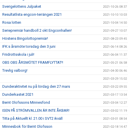
Sverigelottens Julpaket
2021-10-26 08:37
Resultatlista engcon-terrängen 2021
2021-10-10 10:03
Rosa lotten
2021-10-04 14:50
Seriepremiär handboll 2 okt Engconhallen!
2021-09-27 10:07
Höstens Bingolottopremiär!
2021-08-23 09:45
IFK:s årsmöte torsdag den 3 juni
2021-06-14 08:26
Friidrottsskola i juli!
2021-06-04 11:37
OBS OBS ÅRSMÖTET FRAMFLYTTAT!!
2021-05-21 06:58
Trevlig valborg!
2021-04-30 06:46
2021-03-29 15:02
Dunderaktivitet nu på lördag den 27 mars
2021-03-22 09:55
Dunderkastet 2021
2021-03-17 13:54
Bernt Olofssons Minnesfond
2021-03-04 12:27
ISEN PÅ STRÖMVALLEN ÄR INTE ÅKBAR!
2021-03-02 11:19
Titta på Aktuellt kl. 21.00 i SVT2 ikväll
2021-03-01 08:54
Minnesbok för Bernt Olofsson
2021-02-18 14:47