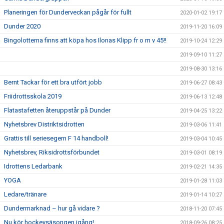
Planeringen för Dunderveckan pågår för fullt
2020-01-02 19:17
Dunder 2020
2019-11-20 16:09
Bingolotterna finns att köpa hos Ilonas Klipp fr o m v 45!!
2019-10-24 12:29
2019-09-10 11:27
2019-08-30 13:16
Bernt Tackar för ett bra utfört jobb
2019-06-27 08:43
Friidrottsskola 2019
2019-06-13 12:48
Flatastafetten återuppstår på Dunder
2019-04-25 13:22
Nyhetsbrev Distriktsidrotten
2019-03-06 11:41
Grattis till seriesegern F 14 handboll!
2019-03-04 10:45
Nyhetsbrev, Riksidrottsförbundet
2019-03-01 08:19
Idrottens Ledarbank
2019-02-21 14:35
YOGA
2019-01-28 11:03
Ledare/tränare
2019-01-14 10:27
Dundermarknad – hur gå vidare ?
2018-11-20 07:45
Nu kör hockeysäsongen igång!
2018-09-26 08:25