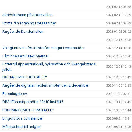
2021-02-15 06:58
Skridskobana på Strömvallen
2021-02-10 13:09
Stötta din förening i dessa tider
2021-02-10 08:39
Angående Dunderhallen
2021-01-25 08:02
2020-12-18 13:05
Viktigt att veta för idrottsföreningar i coronatider
2020-12-14 07:00
Påminnelse till sektionerna!
2020-12-08 10:20
Lotter till uppesittarkväll, nyårsafton och Sverigelottens
2020-12-08 10:13
jullott
DIGITALT MÖTE INSTÄLLT!!
2020-12-02 13:49
Angående digitala medlemsmötet den 2 december
2020-11-30 10:43
Föreningsbrev
2020-11-20 07:51
OBS! Föreningsmötet 13/10 inställt!!
2020-10-12 14:42
FÖRENINGSMÖTET INSTÄLLT!!!
2020-10-02 11:44
Bingolottos Julkalender
2020-09-21 15:21
Månadsfinal till helgen!
2020-08-24 15:06