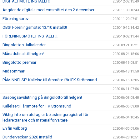
DIGITALT MÖTE INSTÄLLT!!
2020-12-02 13:49
Angående digitala medlemsmötet den 2 december
2020-11-30 10:43
Föreningsbrev
2020-11-20 07:51
OBS! Föreningsmötet 13/10 inställt!!
2020-10-12 14:42
FÖRENINGSMÖTET INSTÄLLT!!!
2020-10-02 11:44
Bingolottos Julkalender
2020-09-21 15:21
Månadsfinal till helgen!
2020-08-24 15:06
Bingolotto premiär
2020-08-19 08:51
Midsommar!
2020-06-18 11:50
PÅMINNELSE! Kallelse till årsmöte för IFK Strömsund
2020-06-15 13:05
2020-06-11 07:56
Säsongsavslutning på Bingolotto till helgen!
2020-06-08 08:48
Kallelse till årsmöte för IFK Strömsund
2020-06-05 09:00
Viktig info om utdrag ur belastningsregistret för
2020-06-04 10:45
ledare,tränare och materialförvaltare
En fin valborg
2020-04-30 09:06
Dunderveckan 2020 inställd
2020-04-28 10:51