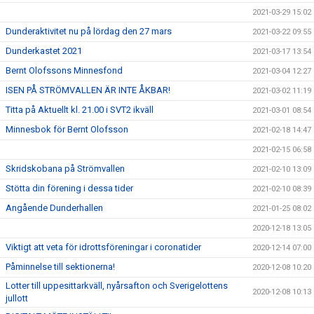
2021-03-29 15:02
Dunderaktivitet nu på lördag den 27 mars
2021-03-22 09:55
Dunderkastet 2021
2021-03-17 13:54
Bernt Olofssons Minnesfond
2021-03-04 12:27
ISEN PÅ STRÖMVALLEN ÄR INTE ÅKBAR!
2021-03-02 11:19
Titta på Aktuellt kl. 21.00 i SVT2 ikväll
2021-03-01 08:54
Minnesbok för Bernt Olofsson
2021-02-18 14:47
2021-02-15 06:58
Skridskobana på Strömvallen
2021-02-10 13:09
Stötta din förening i dessa tider
2021-02-10 08:39
Angående Dunderhallen
2021-01-25 08:02
2020-12-18 13:05
Viktigt att veta för idrottsföreningar i coronatider
2020-12-14 07:00
Påminnelse till sektionerna!
2020-12-08 10:20
Lotter till uppesittarkväll, nyårsafton och Sverigelottens
2020-12-08 10:13
jullott