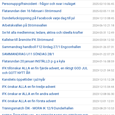
Personuppgiftsincident - frågor och svar i nuläget
2025-02-10 06:45
Flatarundan den 16 februari i Strömsund
2025-02-05 11:33
Dunderlucköppning på Facebook varje dag till jul
2024-12-13 08:45
Arbetskvällen på Strömsvallen
2024-06-10 21:18
Se hit alla medlemmar, ledare, aktiva och ideella krafter
2024-05-31 12:49
Kallelse till årsmöte IFK Strömsund
2024-03-04 12:50
Sammandrag handboll F12 lördag 27/1 Engconhallen
2024-01-26 07:31
SAMMANDRAG U11 SÖNDAG 28/1
2024-01-22 07:29
Flatarundan 20 januari INSTÄLLD p g a kyla
2024-01-16 08:59
IFK tillönskar ALLA en fin fjärde advent, en riktigt GOD JUL
2023-12-21 04:52
och GOTT NYTT ÅR
Kansliets öppettider i jul/nyår
2023-12-15 12:28
IFK önskar ALLA en fin tredje advent
2023-12-15 04:44
IFK önskar er ALLA en fin andra advent
2023-12-08 06:30
IFK önskar ALLA en fin första advent
2023-12-01 12:01
Träningsmatch ÖIK - MORA IK 12/9 Dunderhallen
2023-08-29 10:53