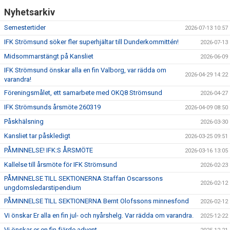
Nyhetsarkiv
Semestertider
2026-07-13 10:57
IFK Strömsund söker fler superhjältar till Dunderkommittén!
2026-07-13
Midsommarstängt på Kansliet
2026-06-09
IFK Strömsund önskar alla en fin Valborg, var rädda om
2026-04-29 14:22
varandra!
Föreningsmålet, ett samarbete med OKQ8 Strömsund
2026-04-27
IFK Strömsunds årsmöte 260319
2026-04-09 08:50
Påskhälsning
2026-03-30
Kansliet tar påskledigt
2026-03-25 09:51
PÅMINNELSE! IFK:S ÅRSMÖTE
2026-03-16 13:05
Kallelse till årsmöte för IFK Strömsund
2026-02-23
PÅMINNELSE TILL SEKTIONERNA Staffan Oscarssons
2026-02-12
ungdomsledarstipendium
PÅMINNELSE TILL SEKTIONERNA Bernt Olofssons minnesfond
2026-02-12
Vi önskar Er alla en fin jul- och nyårshelg. Var rädda om varandra.
2025-12-22
Vi önskar er en fin fjärde advent