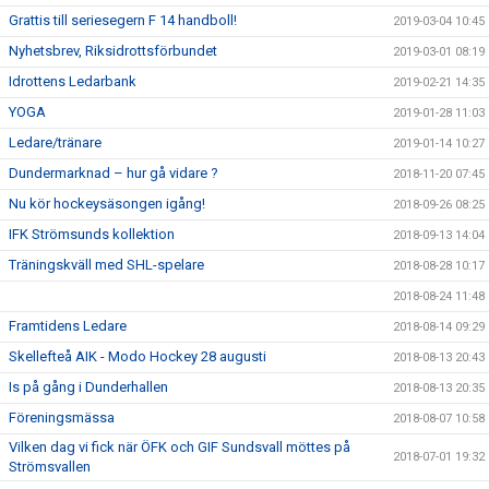
Grattis till seriesegern F 14 handboll!
2019-03-04 10:45
Nyhetsbrev, Riksidrottsförbundet
2019-03-01 08:19
Idrottens Ledarbank
2019-02-21 14:35
YOGA
2019-01-28 11:03
Ledare/tränare
2019-01-14 10:27
Dundermarknad – hur gå vidare ?
2018-11-20 07:45
Nu kör hockeysäsongen igång!
2018-09-26 08:25
IFK Strömsunds kollektion
2018-09-13 14:04
Träningskväll med SHL-spelare
2018-08-28 10:17
2018-08-24 11:48
Framtidens Ledare
2018-08-14 09:29
Skellefteå AIK - Modo Hockey 28 augusti
2018-08-13 20:43
Is på gång i Dunderhallen
2018-08-13 20:35
Föreningsmässa
2018-08-07 10:58
Vilken dag vi fick när ÖFK och GIF Sundsvall möttes på
2018-07-01 19:32
Strömsvallen