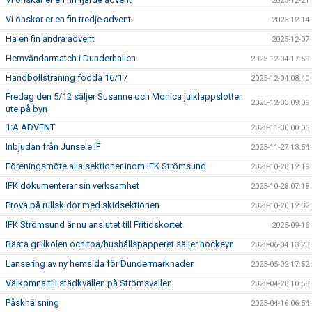
2025-12-21
Vi önskar er en fin tredje advent
2025-12-14
Ha en fin andra advent
2025-12-07
Hemvändarmatch i Dunderhallen
2025-12-04 17:59
Handbollsträning födda 16/17
2025-12-04 08:40
Fredag den 5/12 säljer Susanne och Monica julklappslotter
2025-12-03 09:09
ute på byn
1:A ADVENT
2025-11-30 00:05
Inbjudan från Junsele IF
2025-11-27 13:54
Föreningsmöte alla sektioner inom IFK Strömsund
2025-10-28 12:19
IFK dokumenterar sin verksamhet
2025-10-28 07:18
Prova på rullskidor med skidsektionen
2025-10-20 12:32
IFK Strömsund är nu anslutet till Fritidskortet
2025-09-16
Bästa grillkolen och toa/hushållspapperet säljer hockeyn
2025-06-04 13:23
Lansering av ny hemsida för Dundermarknaden
2025-05-02 17:52
Välkomna till städkvällen på Strömsvallen
2025-04-28 10:58
Påskhälsning
2025-04-16 06:54