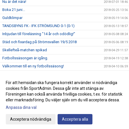
Nu är det nära!
2018-07-01 18:46
Boka 21 juni...
2018-05-25 13:56
Guldklimpar
2018-05-19 14:06
TANDSBYNS FK - IFK STRÖMSUND 0-1 (0-1)
2018-05-13 18:57
Inbjudan till föreläsning "14 år och odödlig!"
2018-05-08 08:24
Städ och fixardag på Strömsvallen 19/5 2018
2018-05-06 08:19
Skellefteå-matchen spikad
2018-04-29 11:57
Fotbollssäsongen är igång.
2018-04-19 12:38
Välkommen till en ny fotbollssäsong!
2018-04-10 06:59
Välkommna på Årsmöte den 22 mars 19.00 Folkets Hus
2018-03-15 15:30
Premiärmatcher i nya hallen
För att hemsidan ska fungera korrekt använder vi nödvändiga
2017-12-11 09:42
cookies från SportAdmin. Dessa går inte att stänga av.
Veteran & Spontanhockey
2017-09-25 09:44
Föreningen kan också använda frivilliga cookies, t.ex. för statistik
eller marknadsföring. Du väljer själv om du vill acceptera dessa.
Anpassa dina val
Cookie-inställningar
Gå till Webbversion
Acceptera nödvändiga
Acceptera alla