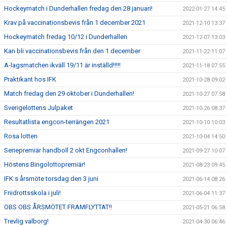
Hockeymatch i Dunderhallen fredag den 28 januari!
2022-01-27 14:45
Krav på vaccinationsbevis från 1 december 2021
2021-12-10 13:37
Hockeymatch fredag 10/12 i Dunderhallen
2021-12-07 13:03
Kan bli vaccinationsbevis från den 1 december
2021-11-22 11:07
A-lagsmatchen ikväll 19/11 är inställd!!!!!
2021-11-18 07:55
Praktikant hos IFK
2021-10-28 09:02
Match fredag den 29 oktober i Dunderhallen!
2021-10-27 07:58
Sverigelottens Julpaket
2021-10-26 08:37
Resultatlista engcon-terrängen 2021
2021-10-10 10:03
Rosa lotten
2021-10-04 14:50
Seriepremiär handboll 2 okt Engconhallen!
2021-09-27 10:07
Höstens Bingolottopremiär!
2021-08-23 09:45
IFK:s årsmöte torsdag den 3 juni
2021-06-14 08:26
Friidrottsskola i juli!
2021-06-04 11:37
OBS OBS ÅRSMÖTET FRAMFLYTTAT!!
2021-05-21 06:58
Trevlig valborg!
2021-04-30 06:46