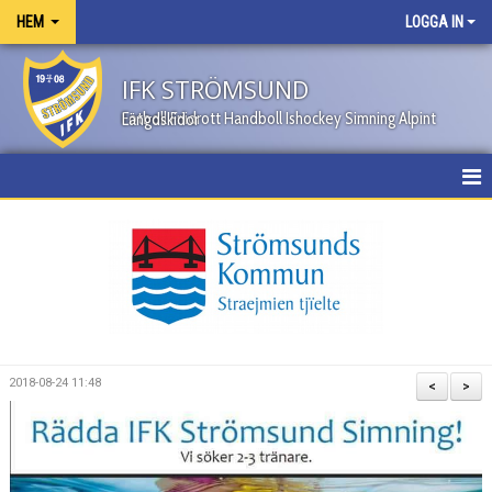
HEM
LOGGA IN
IFK STRÖMSUND
Fotboll Friidrott Handboll Ishockey Simning Alpint Längdskidor
HEM
NYHETER
OM KLUBBEN
KONTAKT
2018-08-24 11:48
<
>
KALENDER
BILDGALLERI