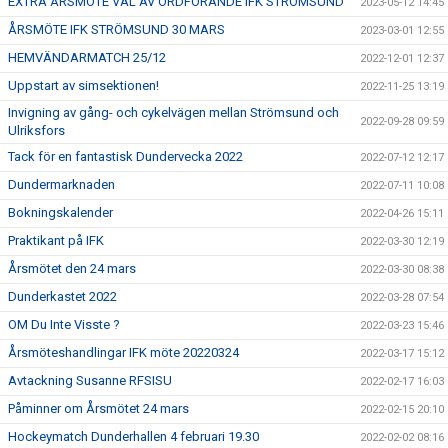
EXTRA ÅRSMÖTE VAL AV ORDFÖRANDE IFK STRÖMSUND
2023-05-12 14:45
ÅRSMÖTE IFK STRÖMSUND 30 MARS
2023-03-01 12:55
HEMVÄNDARMATCH 25/12
2022-12-01 12:37
Uppstart av simsektionen!
2022-11-25 13:19
Invigning av gång- och cykelvägen mellan Strömsund och
2022-09-28 09:59
Ulriksfors
Tack för en fantastisk Dundervecka 2022
2022-07-12 12:17
Dundermarknaden
2022-07-11 10:08
Bokningskalender
2022-04-26 15:11
Praktikant på IFK
2022-03-30 12:19
Årsmötet den 24 mars
2022-03-30 08:38
Dunderkastet 2022
2022-03-28 07:54
OM Du Inte Visste ?
2022-03-23 15:46
Årsmöteshandlingar IFK möte 20220324
2022-03-17 15:12
Avtackning Susanne RFSISU
2022-02-17 16:03
Påminner om Årsmötet 24 mars
2022-02-15 20:10
Hockeymatch Dunderhallen 4 februari 19.30
2022-02-02 08:16