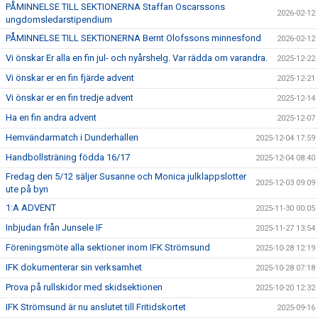
PÅMINNELSE TILL SEKTIONERNA Staffan Oscarssons
2026-02-12
ungdomsledarstipendium
PÅMINNELSE TILL SEKTIONERNA Bernt Olofssons minnesfond
2026-02-12
Vi önskar Er alla en fin jul- och nyårshelg. Var rädda om varandra.
2025-12-22
Vi önskar er en fin fjärde advent
2025-12-21
Vi önskar er en fin tredje advent
2025-12-14
Ha en fin andra advent
2025-12-07
Hemvändarmatch i Dunderhallen
2025-12-04 17:59
Handbollsträning födda 16/17
2025-12-04 08:40
Fredag den 5/12 säljer Susanne och Monica julklappslotter
2025-12-03 09:09
ute på byn
1:A ADVENT
2025-11-30 00:05
Inbjudan från Junsele IF
2025-11-27 13:54
Föreningsmöte alla sektioner inom IFK Strömsund
2025-10-28 12:19
IFK dokumenterar sin verksamhet
2025-10-28 07:18
Prova på rullskidor med skidsektionen
2025-10-20 12:32
IFK Strömsund är nu anslutet till Fritidskortet
2025-09-16