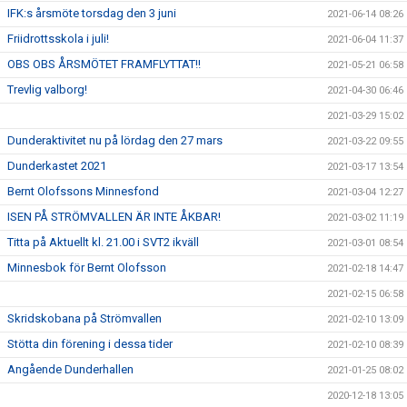
IFK:s årsmöte torsdag den 3 juni
2021-06-14 08:26
Friidrottsskola i juli!
2021-06-04 11:37
OBS OBS ÅRSMÖTET FRAMFLYTTAT!!
2021-05-21 06:58
Trevlig valborg!
2021-04-30 06:46
2021-03-29 15:02
Dunderaktivitet nu på lördag den 27 mars
2021-03-22 09:55
Dunderkastet 2021
2021-03-17 13:54
Bernt Olofssons Minnesfond
2021-03-04 12:27
ISEN PÅ STRÖMVALLEN ÄR INTE ÅKBAR!
2021-03-02 11:19
Titta på Aktuellt kl. 21.00 i SVT2 ikväll
2021-03-01 08:54
Minnesbok för Bernt Olofsson
2021-02-18 14:47
2021-02-15 06:58
Skridskobana på Strömvallen
2021-02-10 13:09
Stötta din förening i dessa tider
2021-02-10 08:39
Angående Dunderhallen
2021-01-25 08:02
2020-12-18 13:05