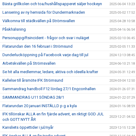
Bästa grillkolen och toa/hushållspapperet säljer hockeyn
2025-06-04 13:23
Lansering av ny hemsida för Dundermarknaden
2025-05-02 17:52
Välkomna till städkvällen på Strömsvallen
2025-04-28 10:58
Påskhälsning
2025-04-16 06:54
Personuppgiftsincident - frågor och svar i nuläget
2025-02-10 06:45
Flatarundan den 16 februari i Strömsund
2025-02-05 11:33
Dunderlucköppning på Facebook varje dag till jul
2024-12-13 08:45
Arbetskvällen på Strömsvallen
2024-06-10 21:18
Se hit alla medlemmar, ledare, aktiva och ideella krafter
2024-05-31 12:49
Kallelse till årsmöte IFK Strömsund
2024-03-04 12:50
Sammandrag handboll F12 lördag 27/1 Engconhallen
2024-01-26 07:31
SAMMANDRAG U11 SÖNDAG 28/1
2024-01-22 07:29
Flatarundan 20 januari INSTÄLLD p g a kyla
2024-01-16 08:59
IFK tillönskar ALLA en fin fjärde advent, en riktigt GOD JUL
2023-12-21 04:52
och GOTT NYTT ÅR
Kansliets öppettider i jul/nyår
2023-12-15 12:28
IFK önskar ALLA en fin tredje advent