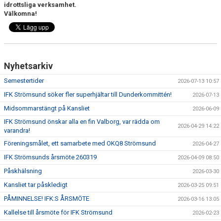
idrottsliga verksamhet.
Välkomna!
Nyhetsarkiv
Semestertider
2026-07-13 10:57
IFK Strömsund söker fler superhjältar till Dunderkommittén!
2026-07-13
Midsommarstängt på Kansliet
2026-06-09
IFK Strömsund önskar alla en fin Valborg, var rädda om
2026-04-29 14:22
varandra!
Föreningsmålet, ett samarbete med OKQ8 Strömsund
2026-04-27
IFK Strömsunds årsmöte 260319
2026-04-09 08:50
Påskhälsning
2026-03-30
Kansliet tar påskledigt
2026-03-25 09:51
PÅMINNELSE! IFK:S ÅRSMÖTE
2026-03-16 13:05
Kallelse till årsmöte för IFK Strömsund
2026-02-23