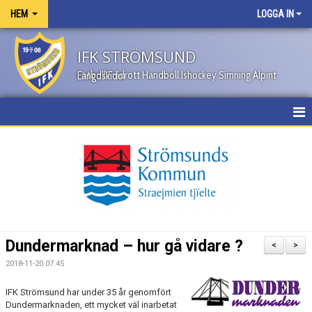
HEM
LOGGA IN
IFK STRÖMSUND
Fotboll Friidrott Handboll Ishockey Simning Alpint Längdskidor
HEM
NYHETER
OM KLUBBEN
KONTAKT
Dundermarknad – hur gå vidare ?
<
>
KALENDER
2018-11-20 07:45
BILDGALLERI
IFK Strömsund har under 35 år genomfört
Dundermarknaden, ett mycket väl inarbetat