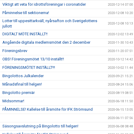
Viktigt att veta för idrottsföreningar i coronatider
2020-12-14 07:00
Påminnelse till sektionerna!
2020-12-08 10:20
Lotter till uppesittarkväll, nyårsafton och Sverigelottens
2020-12-08 10:13
jullott
DIGITALT MÖTE INSTÄLLT!!
2020-12-02 13:49
Angående digitala medlemsmötet den 2 december
2020-11-30 10:43
Föreningsbrev
2020-11-20 07:51
OBS! Föreningsmötet 13/10 inställt!!
2020-10-12 14:42
FÖRENINGSMÖTET INSTÄLLT!!!
2020-10-02 11:44
Bingolottos Julkalender
2020-09-21 15:21
Månadsfinal till helgen!
2020-08-24 15:06
Bingolotto premiär
2020-08-19 08:51
Midsommar!
2020-06-18 11:50
PÅMINNELSE! Kallelse till årsmöte för IFK Strömsund
2020-06-15 13:05
2020-06-11 07:56
Säsongsavslutning på Bingolotto till helgen!
2020-06-08 08:48