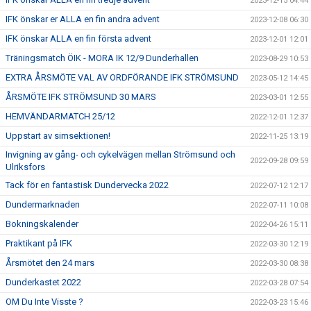
2023-12-15 04:44
IFK önskar er ALLA en fin andra advent
2023-12-08 06:30
IFK önskar ALLA en fin första advent
2023-12-01 12:01
Träningsmatch ÖIK - MORA IK 12/9 Dunderhallen
2023-08-29 10:53
EXTRA ÅRSMÖTE VAL AV ORDFÖRANDE IFK STRÖMSUND
2023-05-12 14:45
ÅRSMÖTE IFK STRÖMSUND 30 MARS
2023-03-01 12:55
HEMVÄNDARMATCH 25/12
2022-12-01 12:37
Uppstart av simsektionen!
2022-11-25 13:19
Invigning av gång- och cykelvägen mellan Strömsund och
2022-09-28 09:59
Ulriksfors
Tack för en fantastisk Dundervecka 2022
2022-07-12 12:17
Dundermarknaden
2022-07-11 10:08
Bokningskalender
2022-04-26 15:11
Praktikant på IFK
2022-03-30 12:19
Årsmötet den 24 mars
2022-03-30 08:38
Dunderkastet 2022
2022-03-28 07:54
OM Du Inte Visste ?
2022-03-23 15:46