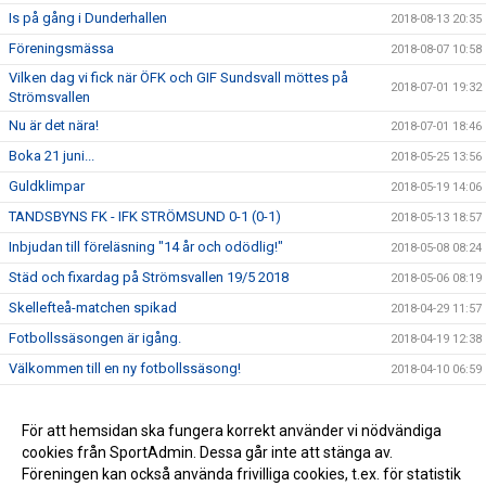
Is på gång i Dunderhallen
2018-08-13 20:35
Föreningsmässa
2018-08-07 10:58
Vilken dag vi fick när ÖFK och GIF Sundsvall möttes på
2018-07-01 19:32
Strömsvallen
Nu är det nära!
2018-07-01 18:46
Boka 21 juni...
2018-05-25 13:56
Guldklimpar
2018-05-19 14:06
TANDSBYNS FK - IFK STRÖMSUND 0-1 (0-1)
2018-05-13 18:57
Inbjudan till föreläsning "14 år och odödlig!"
2018-05-08 08:24
Städ och fixardag på Strömsvallen 19/5 2018
2018-05-06 08:19
Skellefteå-matchen spikad
2018-04-29 11:57
Fotbollssäsongen är igång.
2018-04-19 12:38
Välkommen till en ny fotbollssäsong!
2018-04-10 06:59
Välkommna på Årsmöte den 22 mars 19.00 Folkets Hus
2018-03-15 15:30
Premiärmatcher i nya hallen
För att hemsidan ska fungera korrekt använder vi nödvändiga
2017-12-11 09:42
cookies från SportAdmin. Dessa går inte att stänga av.
Veteran & Spontanhockey
2017-09-25 09:44
Föreningen kan också använda frivilliga cookies, t.ex. för statistik