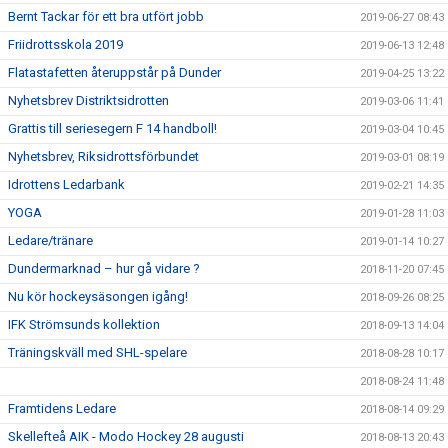
Bernt Tackar för ett bra utfört jobb
2019-06-27 08:43
Friidrottsskola 2019
2019-06-13 12:48
Flatastafetten återuppstår på Dunder
2019-04-25 13:22
Nyhetsbrev Distriktsidrotten
2019-03-06 11:41
Grattis till seriesegern F 14 handboll!
2019-03-04 10:45
Nyhetsbrev, Riksidrottsförbundet
2019-03-01 08:19
Idrottens Ledarbank
2019-02-21 14:35
YOGA
2019-01-28 11:03
Ledare/tränare
2019-01-14 10:27
Dundermarknad – hur gå vidare ?
2018-11-20 07:45
Nu kör hockeysäsongen igång!
2018-09-26 08:25
IFK Strömsunds kollektion
2018-09-13 14:04
Träningskväll med SHL-spelare
2018-08-28 10:17
2018-08-24 11:48
Framtidens Ledare
2018-08-14 09:29
Skellefteå AIK - Modo Hockey 28 augusti
2018-08-13 20:43