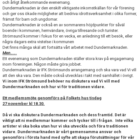
och årligt återkommande evenemang.
DOKUMENT
Dundermarknaden är den enskilt viktigaste inkomstkällan för vår förening
och ger oss ökade möjligheter att bedriva idrottsverksamhet i olika former,
MATCHER
främst för barn och ungdomar.
Dundermarknaden är också en av sommarens höjdpunkter för såväl
boende i kommunen, hemvändare, övriga tillresande och turister.
VECKOSCHEMA
Strömsund kommer i fokus för en vecka, en anledning till ett besök, eller
några dagars extra vistelse i kommunen
Det finns många skäl att fortsätta vårt arbetet med Dundermarknaden.
Men…….
Ett evenemang som Dundermarknaden ställer stora krav på engagemang
inom föreningen. Någon måste göra jobbet.
Dundermarknaden är IFK Strömsunds arrangemang och ska vara vad Vi vill
att den ska vara. Den måste också utvecklas i takt med samhället i övrigt.
Vi inom IFK Strömsund behöver nu diskutera vad Vi vill med
Dundermarknaden och hur vi för traditionen vidare.
Ett medlemsmöte genomförs på Folkets hus tisdag
27 november kl 18.30.
Då vi ska diskutera Dundermarknaden och dess framtid. Det är
viktigt att ni medlemmar kommer och tycker till i frågan. Inte vilka
artister vi ska boka utan hur vi ska utveckla och föra traditionen
vidare. Dundermarknaden är vårt gemensamma ansvar och
genomförs i första hand med syfte att skapa förutsättningar för vår