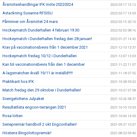
Årsmöteshandlingar IFK möte 20220324
2022-03-17 15:12
Avtackning Susanne RFSISU
2022-02-17 16:03
Påminner om Årsmötet 24 mars
2022-02-15 20:10
Hockeymatch Dunderhallen 4 februari 19.30
2022-02-02 08:16
Hockeymatch i Dunderhallen fredag den 28 januari!
2022-01-27 14:45
Krav på vaccinationsbevis från 1 december 2021
2021-12-10 13:37
Hockeymatch fredag 10/12 i Dunderhallen
2021-12-07 13:03
Kan bli vaccinationsbevis från den 1 december
2021-11-22 11:07
A-lagsmatchen ikväll 19/11 är inställd!!!!!
2021-11-18 07:55
Praktikant hos IFK
2021-10-28 09:02
Match fredag den 29 oktober i Dunderhallen!
2021-10-27 07:58
Sverigelottens Julpaket
2021-10-26 08:37
Resultatlista engcon-terrängen 2021
2021-10-10 10:03
Rosa lotten
2021-10-04 14:50
Seriepremiär handboll 2 okt Engconhallen!
2021-09-27 10:07
Höstens Bingolottopremiär!
2021-08-23 09:45